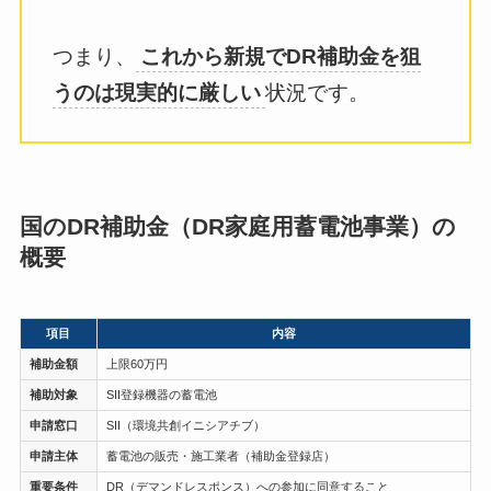
つまり、
これから新規でDR補助金を狙
うのは現実的に厳しい
状況です。
国のDR補助金（DR家庭用蓄電池事業）の
概要
項目
内容
補助金額
上限60万円
補助対象
SII登録機器の蓄電池
申請窓口
SII（環境共創イニシアチブ）
申請主体
蓄電池の販売・施工業者（補助金登録店）
重要条件
DR（デマンドレスポンス）への参加に同意すること