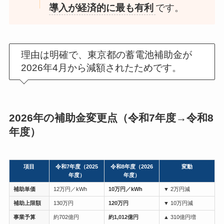
導入が経済的に最も有利
です。
理由は明確で、東京都の蓄電池補助金が
2026年4月から減額されたためです。
2026年の補助金変更点（令和7年度→令和8
年度）
項目
令和7年度（2025
令和8年度（2026
変動
年度）
年度）
補助単価
12万円／kWh
10万円／kWh
▼ 2万円減
補助上限額
130万円
120万円
▼ 10万円減
事業予算
約702億円
約1,012億円
▲ 310億円増