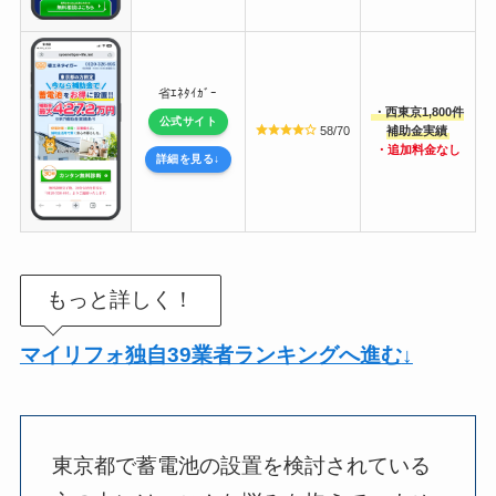
省ｴﾈﾀｲｶﾞｰ
・西東京1,800件
公式サイト
58/70
補助金実績
・追加料金なし
詳細を見る↓
もっと詳しく！
マイリフォ独自39業者ランキングへ進む
↓
東京都で蓄電池の設置を検討されている