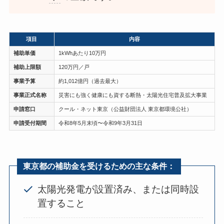
項目
内容
補助単価
1kWhあたり10万円
補助上限額
120万円／戸
事業予算
約1,012億円（過去最大）
事業正式名称
災害にも強く健康にも資する断熱・太陽光住宅普及拡大事業
申請窓口
クール・ネット東京（公益財団法人 東京都環境公社）
申請受付期間
令和8年5月末頃〜令和9年3月31日
東京都の補助金を受けるための主な条件：
太陽光発電が設置済み、または同時設
置すること