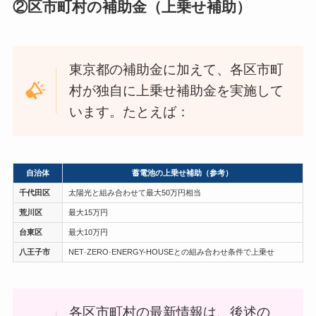
②区市町村の補助金（上乗せ補助）
東京都の補助金に加えて、各区市町
村が独自に上乗せ補助金を実施して
います。たとえば：
自治体
蓄電池の上乗せ補助（参考）
千代田区
太陽光と組み合わせて最大50万円相当
荒川区
最大15万円
台東区
最大10万円
八王子市
NET·ZERO·ENERGY-HOUSEとの組み合わせ条件で上乗せ
各区市町村の最新情報は、後述の