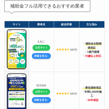
補助金フル活用できるおすすめ業者
サイト
業者名
総合評価
主な強み
えねこ
・
補助金全額補
公式サイト
填保証
64/70
・1億円補償
詳細を見る↓
・
70歳以上対応
ECODA
・最低価格保証
公式サイト
・年間1,000件施
64/70
工
詳細を見る↓
・25年保証