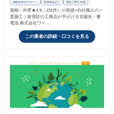
補助金申請サポート
長期保証あり
電気工事士在籍
の
屋根・外壁★4.8（151件）の実績×自社職人の一
口
貫施工｜新宿区の工務店が手がける太陽光・蓄
コ
電池 株式会社ワイ…
ミ・
評
:
この業者の詳細・口コミを見る
判
株
は？
式
マ
会
イ
社
リ
ワ
フ
イ
ォ
ユ
参
ー・
考
ま
評
ご
価
こ
4.7【2026
ろ
年