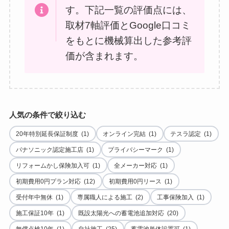
す。下記一覧の評価点には、
取材7軸評価とGoogle口コミ
をもとに機械算出した参考評
価が含まれます。
人気の条件で絞り込む
20年特別延長保証制度 (1)
オンライン完結 (1)
テスラ認定 (1)
パナソニック認定施工店 (1)
プライバシーマーク (1)
リフォームかし保険加入可 (1)
全メーカー対応 (1)
初期費用0円プラン対応 (12)
初期費用0円リース (1)
受付年中無休 (1)
専属職人による施工 (2)
工事保険加入 (1)
施工保証10年 (1)
既設太陽光への蓄電池追加対応 (20)
無償点検10年 (1)
自社施工 (25)
蓄電池単体設置可 (1)