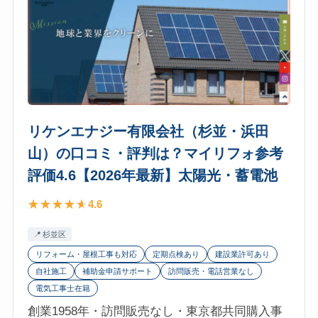
参
オ
考
フ
評
ォ
価
ー
4.7【2026
ス
年
（渋
最
谷
リケンエナジー有限会社（杉並・浜田
新】
区・
山）の口コミ・評判は？マイリフォ参考
太
大
評価4.6【2026年最新】太陽光・蓄電池
陽
宮
光・
支
4.6
蓄
店）
電
の
杉並区
池
口
リフォーム・屋根工事も対応
定期点検あり
建設業許可あり
コ
自社施工
補助金申請サポート
訪問販売・電話営業なし
ミ・
電気工事士在籍
評
創業1958年・訪問販売なし・東京都共同購入事
判