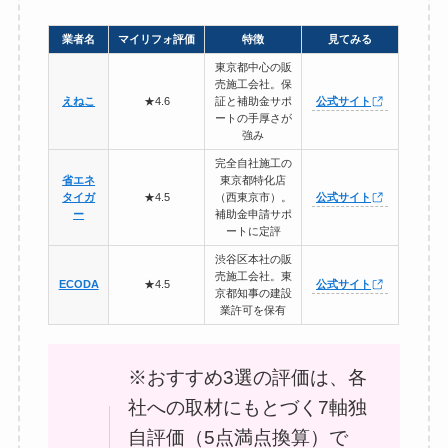
業者名
マイリフォ評価
特徴
見てみる
東京都中心の販
売施工会社。保
えねこ
★4.6
証と補助金サポ
公式サイト
ートの手厚さが
強み
完全自社施工の
省エネ
東京都特化店
タイガ
★4.5
（西東京市）。
公式サイト
ー
補助金申請サポ
ートに定評
渋谷区本社の販
売施工会社。東
ECODA
★4.5
公式サイト
京都知事の建設
業許可を保有
※おすすめ3選の評価は、各
社への取材にもとづく7軸独
自評価（5点満点換算）で