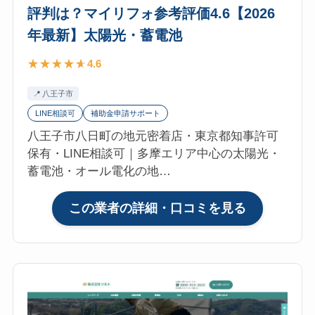
蓄
評判は？マイリフォ参考評価4.6【2026
田
電
山）
年最新】太陽光・蓄電池
池
の
4.6
口
コ
八王子市
ミ・
LINE相談可
補助金申請サポート
評
八王子市八日町の地元密着店・東京都知事許可
判
保有・LINE相談可｜多摩エリア中心の太陽光・
は？
蓄電池・オール電化の地…
マ
イ
リ
:
この業者の詳細・口コミを見る
フ
株
ォ
式
参
会
考
社
評
エ
価
ナ