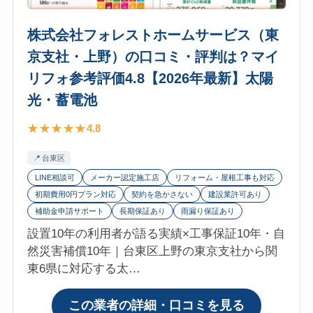
川
価
区）
4.9【2026
株式会社フォレストホームサービス（東
の
年
京支社・上野）の口コミ・評判は？マイ
口
最
リフォ参考評価4.8【2026年最新】太陽
コ
新】
ミ・
光・蓄電池
太
評
陽
4.8
判
光・
は？
蓄
台東区
マ
電
LINE相談可
メーカー認定施工店
リフォーム・屋根工事も対応
イ
池
初期費用0円プラン対応
契約を急かさない
建設業許可あり
リ
補助金申請サポート
長期保証あり
雨漏り保証あり
フ
設置10年の利用者が語る実績×工事保証10年・自
ォ
然災害補償10年｜台東区上野の東京支社から関
参
東6県に対応する太…
考
評
:
この業者の詳細・口コミを見る
価