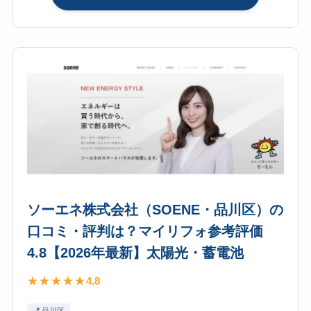
メ
ッ
ド
コ
ミ
ュ
ニ
ケ
ー
シ
ョ
ン
ソーエネ株式会社（SOENE・品川区）の
ズ
口コミ・評判は？マイリフォ参考評価
株
4.8【2026年最新】太陽光・蓄電池
式
会
4.8
社
（MED
品川区