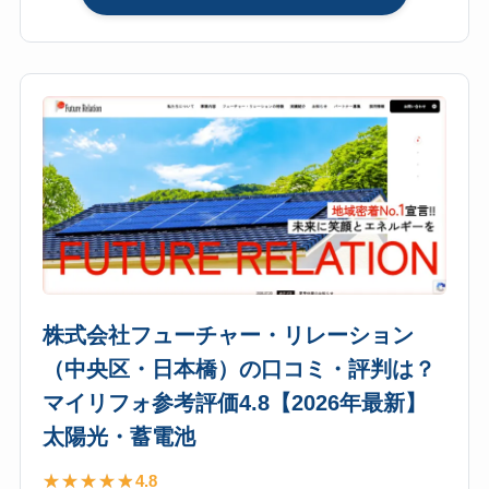
株
4.8【2026
式
年
会
最
社
新】
フ
太
ォ
陽
レ
光・
ス
蓄
ト
電
ホ
池
ー
ム
株式会社フューチャー・リレーション
サ
（中央区・日本橋）の口コミ・評判は？
ー
ビ
マイリフォ参考評価4.8【2026年最新】
ス
太陽光・蓄電池
（東
京
4.8