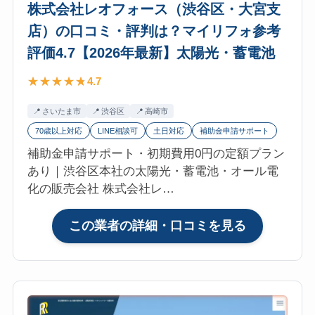
株式会社レオフォース（渋谷区・大宮支
工
最
店）の口コミ・評判は？マイリフォ参考
務
新】
店
太
評価4.7【2026年最新】太陽光・蓄電池
（新
陽
4.7
宿
光・
区）
蓄
さいたま市
渋谷区
高崎市
の
電
70歳以上対応
LINE相談可
土日対応
補助金申請サポート
口
池
補助金申請サポート・初期費用0円の定額プラン
コ
あり｜渋谷区本社の太陽光・蓄電池・オール電
ミ・
化の販売会社 株式会社レ…
評
判
は？
:
この業者の詳細・口コミを見る
マ
株
イ
式
リ
会
フ
社
ォ
レ