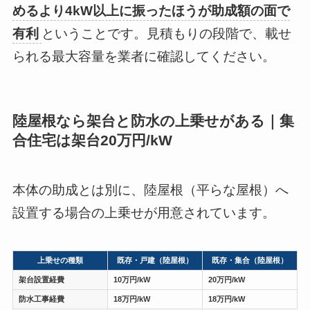
めるより4kW以上に振ったほうが助成額の面で
有利
ということです。見積もりの段階で、載せ
られる最大容量を業者に確認してください。
陸屋根なら架台と防水の上乗せがある｜集
合住宅は架台20万円/kW
本体の助成とは別に、陸屋根（平らな屋根）へ
設置する場合の上乗せが用意されています。
上乗せの種類
既存・戸建（陸屋根）
既存・集合（陸屋根）
架台設置経費
10万円/kW
20万円/kW
防水工事経費
18万円/kW
18万円/kW