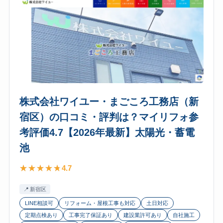
フ
最
ァ
新】
ミ
太
リ
陽
ー
光・
工
蓄
房
電
（フ
池
株式会社ワイユー・まごころ工務店（新
ァ
宿区）の口コミ・評判は？マイリフォ参
ミ
考評価4.7【2026年最新】太陽光・蓄電
リ
チ
池
ャ
4.7
ー
ジ・
新宿区
足
LINE相談可
リフォーム・屋根工事も対応
土日対応
立
定期点検あり
工事完了保証あり
建設業許可あり
自社施工
区）