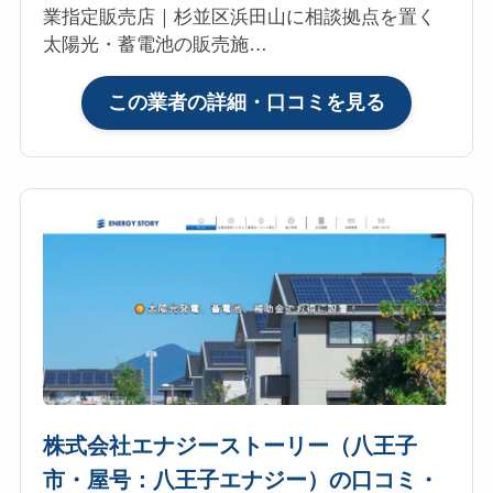
業指定販売店｜杉並区浜田山に相談拠点を置く
は？
太陽光・蓄電池の販売施…
マ
イ
:
この業者の詳細・口コミを見る
リ
リ
フ
ケ
ォ
ン
参
エ
考
ナ
評
ジ
価
ー
4.7【2026
有
年
限
最
会
新】
社
太
（杉
陽
株式会社エナジーストーリー（八王子
並・
光・
市・屋号：八王子エナジー）の口コミ・
浜