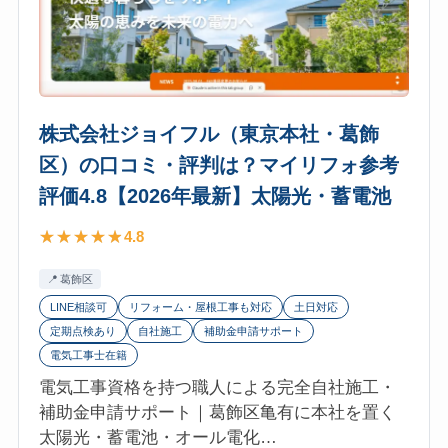
評
チ
価
ャ
4.8【2026
ー・
年
リ
最
レ
株式会社ジョイフル（東京本社・葛飾
新】
ー
区）の口コミ・評判は？マイリフォ参考
太
シ
陽
評価4.8【2026年最新】太陽光・蓄電池
ョ
光・
ン
4.8
蓄
（中
電
央
葛飾区
池
区・
LINE相談可
リフォーム・屋根工事も対応
土日対応
日
定期点検あり
自社施工
補助金申請サポート
本
電気工事士在籍
橋）
電気工事資格を持つ職人による完全自社施工・
の
補助金申請サポート｜葛飾区亀有に本社を置く
口
太陽光・蓄電池・オール電化…
コ