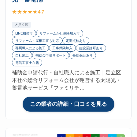
の
陽
4.7
口
光・
コ
蓄
足立区
ミ・
電
LINE相談可
リフォームかし保険加入可
評
池
リフォーム・屋根工事も対応
定期点検あり
判
専属職人による施工
工事保険加入
建設業許可あり
は？
自社施工
補助金申請サポート
長期保証あり
マ
電気工事士在籍
イ
補助金申請代行・自社職人による施工｜足立区
リ
本社の総合リフォーム会社が運営する太陽光・
フ
蓄電池サービス「ファミリチ…
ォ
参
:
この業者の詳細・口コミを見る
考
株
評
式
価
会
4.8【2026
社
年