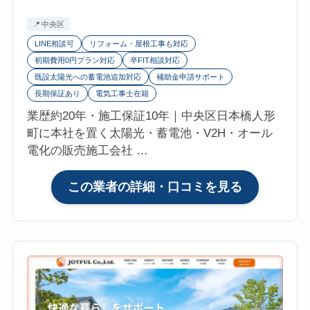
支
中央区
社・
上
LINE相談可
リフォーム・屋根工事も対応
野）
初期費用0円プラン対応
卒FIT相談対応
既設太陽光への蓄電池追加対応
補助金申請サポート
の
長期保証あり
電気工事士在籍
口
コ
業歴約20年・施工保証10年｜中央区日本橋人形
ミ・
町に本社を置く太陽光・蓄電池・V2H・オール
評
電化の販売施工会社 …
判
は？
:
この業者の詳細・口コミを見る
マ
株
イ
式
リ
会
フ
社
ォ
フ
参
ュ
考
ー