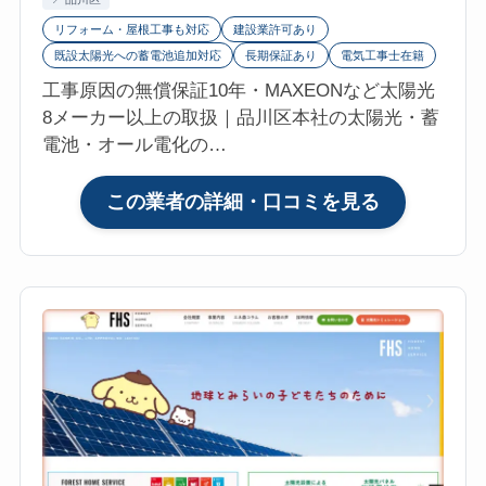
Communica
リフォーム・屋根工事も対応
建設業許可あり
港
既設太陽光への蓄電池追加対応
長期保証あり
電気工事士在籍
区）
工事原因の無償保証10年・MAXEONなど太陽光
の
8メーカー以上の取扱｜品川区本社の太陽光・蓄
口
電池・オール電化の…
コ
ミ・
:
この業者の詳細・口コミを見る
評
ソ
判
ー
は？
エ
マ
ネ
イ
株
リ
式
フ
会
ォ
社
参
（SOENE・
考
品
評