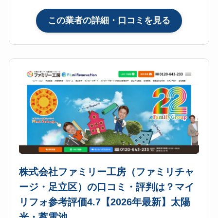
ミ・
:
この業者の詳細・口コミを見る
評
株
判
式
は？
会
マ
社
イ
ジ
リ
ョ
フ
イ
ォ
フ
参
ル
考
（東
評
京
価
本
4.8【2026
株式会社ファミリー工房（ファミリチャ
社・
年
ージ・足立区）の口コミ・評判は？マイ
葛
最
リフォ参考評価4.7【2026年最新】太陽
飾
新】
区）
光・蓄電池
太