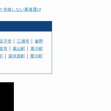
と失敗しない業者選び
逗子市
│
三浦市
│
秦野
賀市
│
葉山町
│
寒川町
町
│
湯河原町
│
愛川町