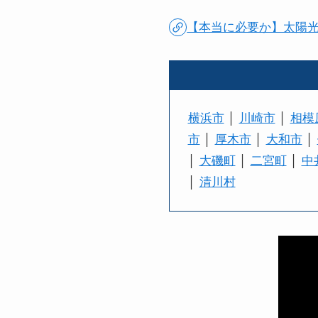
【本当に必要か】太陽
横浜市
│
川崎市
│
相模
市
│
厚木市
│
大和市
│
│
大磯町
│
二宮町
│
中
│
清川村