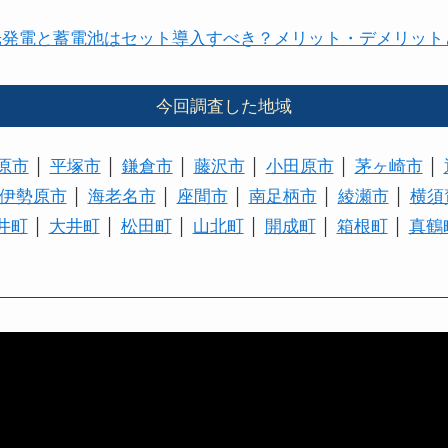
光発電と蓄電池はセット導入すべき？メリット・デメリット
今回調査した地域
原市
│
平塚市
│
鎌倉市
│
藤沢市
│
小田原市
│
茅ヶ崎市
│
伊勢原市
│
海老名市
│
座間市
│
南足柄市
│
綾瀬市
│
横須
井町
│
大井町
│
松田町
│
山北町
│
開成町
│
箱根町
│
真鶴