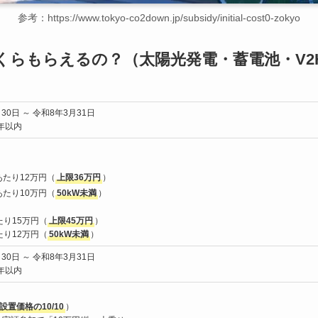
参考：https://www.tokyo-co2down.jp/subsidy/initial-cost0-zokyo
くらもらえるの？（太陽光発電・蓄電池・V2
0日 ～ 令和8年3月31日
年以内
Wあたり12万円（
上限36万円
）
Wあたり10万円（
50kW未満
）
あたり15万円（
上限45万円
）
あたり12万円（
50kW未満
）
0日 ～ 令和8年3月31日
年以内
設置価格の10/10
）