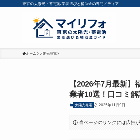
東京の太陽光・蓄電池 業者選びと補助金の専門メディア
ホーム
太陽光発電
【2026年7月最
業者10選！口コミ解
2025年11月9日
太陽光発電
当ページのリンクには広告