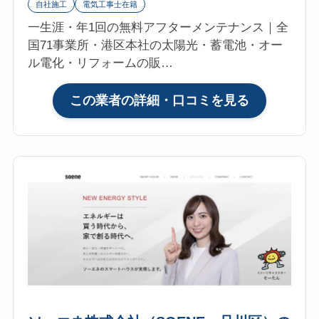
自社施工
電気工事士在籍
一生涯・年1回の無料アフターメンテナンス｜全
国71事業所・港区本社の太陽光・蓄電池・オー
ル電化・リフォームの販…
:
この業者の詳細・口コミを見る
メ
ッ
ド
コ
ミ
ュ
ニ
ケ
ー
シ
ョ
ン