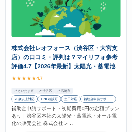
ユ
参
ー・
考
ま
評
ご
価
こ
4.7【2026
ろ
年
株式会社レオフォース（渋谷区・大宮支
工
最
店）の口コミ・評判は？マイリフォ参考
務
新】
店
太
評価4.7【2026年最新】太陽光・蓄電池
（新
陽
4.7
宿
光・
区）
蓄
さいたま市
渋谷区
高崎市
の
電
70歳以上対応
LINE相談可
土日対応
補助金申請サポート
口
池
補助金申請サポート・初期費用0円の定額プラン
コ
あり｜渋谷区本社の太陽光・蓄電池・オール電
ミ・
化の販売会社 株式会社レ…
評
判