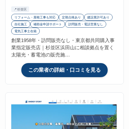
電
の
杉並区
池
口
リフォーム・屋根工事も対応
定期点検あり
建設業許可あり
コ
自社施工
補助金申請サポート
訪問販売・電話営業なし
ミ・
電気工事士在籍
評
創業1958年・訪問販売なし・東京都共同購入事
判
業指定販売店｜杉並区浜田山に相談拠点を置く
は？
太陽光・蓄電池の販売施…
マ
イ
:
この業者の詳細・口コミを見る
リ
リ
フ
ケ
ォ
ン
参
エ
考
ナ
評
ジ
価
ー
4.7【2026
有