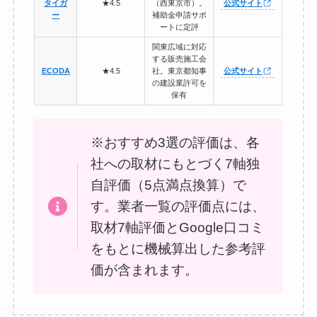
タイガ
★4.5
（西東京市）。
公式サイト
ー
補助金申請サポ
ートに定評
関東広域に対応
する販売施工会
ECODA
★4.5
社。東京都知事
公式サイト
の建設業許可を
保有
※おすすめ3選の評価は、各
社への取材にもとづく7軸独
自評価（5点満点換算）で
す。業者一覧の評価点には、
取材7軸評価とGoogle口コミ
をもとに機械算出した参考評
価が含まれます。