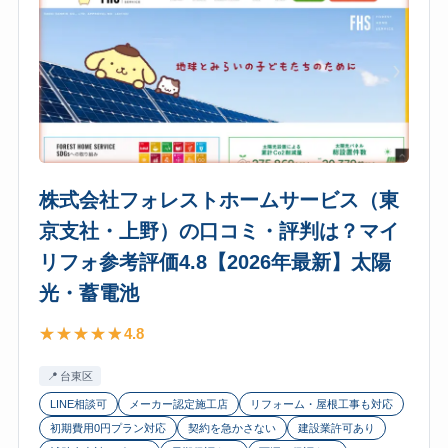
株
リ
式
フ
会
ォ
社
参
（SOENE・
考
品
評
川
価
区）
4.9【2026
株式会社フォレストホームサービス（東
の
年
京支社・上野）の口コミ・評判は？マイ
口
最
リフォ参考評価4.8【2026年最新】太陽
コ
新】
ミ・
光・蓄電池
太
評
陽
4.8
判
光・
は？
蓄
台東区
マ
電
LINE相談可
メーカー認定施工店
リフォーム・屋根工事も対応
イ
池
初期費用0円プラン対応
契約を急かさない
建設業許可あり
リ