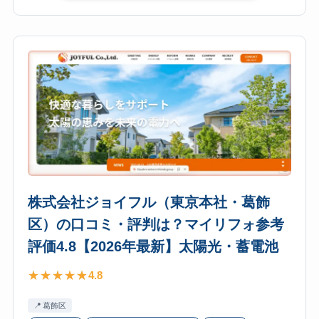
イ
式
リ
会
フ
社
ォ
フ
参
ュ
考
ー
評
チ
価
ャ
4.8【2026
ー・
年
リ
最
レ
株式会社ジョイフル（東京本社・葛飾
新】
ー
区）の口コミ・評判は？マイリフォ参考
太
シ
陽
評価4.8【2026年最新】太陽光・蓄電池
ョ
光・
ン
4.8
蓄
（中
電
央
葛飾区
池
区・