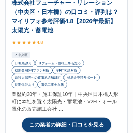
株式会社フューチャー・リレーション
サ
（中央区・日本橋）の口コミ・評判は？
ー
ビ
マイリフォ参考評価4.8【2026年最新】
ス
太陽光・蓄電池
（東
京
4.8
支
中央区
社・
上
LINE相談可
リフォーム・屋根工事も対応
野）
初期費用0円プラン対応
卒FIT相談対応
既設太陽光への蓄電池追加対応
補助金申請サポート
の
長期保証あり
電気工事士在籍
口
コ
業歴約20年・施工保証10年｜中央区日本橋人形
ミ・
町に本社を置く太陽光・蓄電池・V2H・オール
評
電化の販売施工会社 …
判
は？
:
この業者の詳細・口コミを見る
マ
株