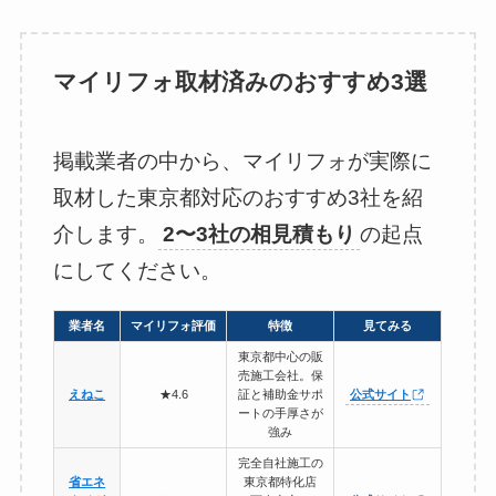
マイリフォ取材済みのおすすめ3選
掲載業者の中から、マイリフォが実際に
取材した東京都対応のおすすめ3社を紹
介します。
2〜3社の相見積もり
の起点
にしてください。
業者名
マイリフォ評価
特徴
見てみる
東京都中心の販
売施工会社。保
えねこ
★4.6
証と補助金サポ
公式サイト
ートの手厚さが
強み
完全自社施工の
省エネ
東京都特化店