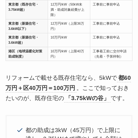
東京都（既存住宅・
12万円/kW（50kW未
工事前に事前申込
3.75kW超）
満・助成対象経費が上
限）
東京都（新築住宅・
12万円/kW（上限36万
工事前に事前申込
3.6kW以下）
円）
東京都（新築住宅・
10万円/kW
工事前に事前申込
3.6kW超）
港区（地球温暖化対策
10万円/kW（上限40万
工事着工前に交付申請
助成制度）
円）
（先着・予算枠制）
リフォームで載せる既存住宅なら、5kWで
都60
万円＋区40万円＝100万円
。ここで知っておき
たいのが、既存住宅の
「3.75kWの谷」
です。
都の助成は3kW（45万円）で上限に