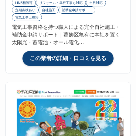
LINE相談可
リフォーム・屋根工事も対応
土日対応
日
定期点検あり
自社施工
補助金申請サポート
本
電気工事士在籍
橋）
電気工事資格を持つ職人による完全自社施工・
の
補助金申請サポート｜葛飾区亀有に本社を置く
口
太陽光・蓄電池・オール電化…
コ
ミ・
:
この業者の詳細・口コミを見る
評
株
判
式
は？
会
マ
社
イ
ジ
リ
ョ
フ
イ
ォ
フ
参
ル
考
（東