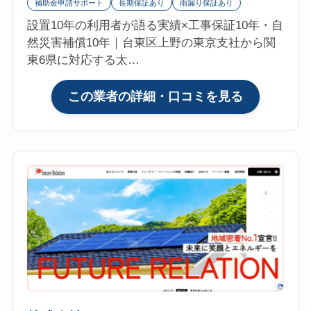
補助金申請サポート
長期保証あり
雨漏り保証あり
フ
設置10年の利用者が語る実績×工事保証10年・自
ォ
然災害補償10年｜台東区上野の東京支社から関
参
東6県に対応する太…
考
評
:
この業者の詳細・口コミを見る
価
株
4.8【2026
式
年
会
最
社
新】
フ
太
ォ
陽
レ
光・
ス
蓄
ト
電
ホ
池
ー
ム