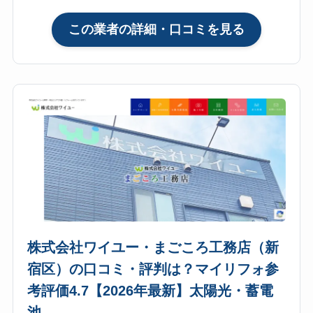
参
:
この業者の詳細・口コミを見る
考
株
評
式
価
会
4.8【2026
社
年
フ
最
ァ
新】
ミ
太
リ
陽
ー
光・
工
蓄
房
電
（フ
池
株式会社ワイユー・まごころ工務店（新
ァ
宿区）の口コミ・評判は？マイリフォ参
ミ
考評価4.7【2026年最新】太陽光・蓄電
リ
チ
池