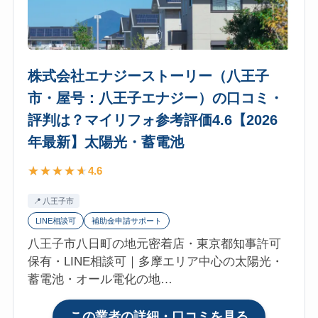
年
限
最
会
新】
社
太
（杉
陽
株式会社エナジーストーリー（八王子
並・
光・
市・屋号：八王子エナジー）の口コミ・
浜
蓄
評判は？マイリフォ参考評価4.6【2026
田
電
山）
年最新】太陽光・蓄電池
池
の
4.6
口
コ
八王子市
ミ・
LINE相談可
補助金申請サポート
評
八王子市八日町の地元密着店・東京都知事許可
判
保有・LINE相談可｜多摩エリア中心の太陽光・
は？
蓄電池・オール電化の地…
マ
イ
リ
:
この業者の詳細・口コミを見る