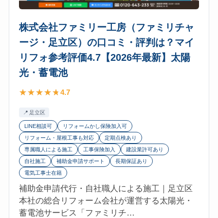
評
京
価
本
4.8【2026
株式会社ファミリー工房（ファミリチャ
社・
年
ージ・足立区）の口コミ・評判は？マイ
葛
最
リフォ参考評価4.7【2026年最新】太陽
飾
新】
区）
光・蓄電池
太
の
陽
4.7
口
光・
コ
蓄
足立区
ミ・
電
LINE相談可
リフォームかし保険加入可
評
池
リフォーム・屋根工事も対応
定期点検あり
判
専属職人による施工
工事保険加入
建設業許可あり
は？
自社施工
補助金申請サポート
長期保証あり
マ
電気工事士在籍
イ
補助金申請代行・自社職人による施工｜足立区
リ
本社の総合リフォーム会社が運営する太陽光・
フ
蓄電池サービス「ファミリチ…
ォ