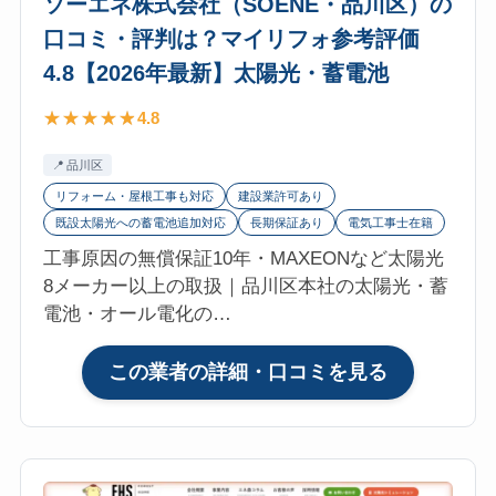
ソーエネ株式会社（SOENE・品川区）の
ズ
口コミ・評判は？マイリフォ参考評価
株
4.8【2026年最新】太陽光・蓄電池
式
会
4.8
社
（MED
品川区
Communica
リフォーム・屋根工事も対応
建設業許可あり
港
既設太陽光への蓄電池追加対応
長期保証あり
電気工事士在籍
区）
工事原因の無償保証10年・MAXEONなど太陽光
の
8メーカー以上の取扱｜品川区本社の太陽光・蓄
口
電池・オール電化の…
コ
ミ・
:
この業者の詳細・口コミを見る
評
ソ
判
ー
は？
エ
マ
ネ
イ