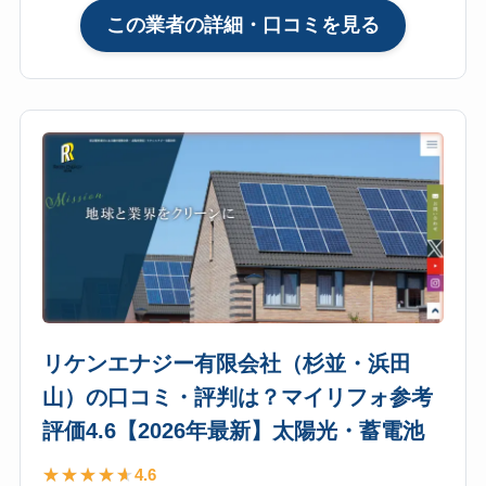
は？
:
この業者の詳細・口コミを見る
マ
株
イ
式
リ
会
フ
社
ォ
レ
参
オ
考
フ
評
ォ
価
ー
4.7【2026
ス
年
（渋
最
谷
リケンエナジー有限会社（杉並・浜田
新】
区・
山）の口コミ・評判は？マイリフォ参考
太
大
評価4.6【2026年最新】太陽光・蓄電池
陽
宮
光・
支
4.6
蓄
店）