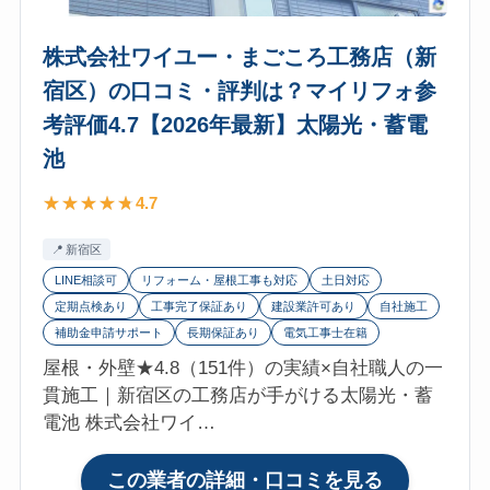
房
電
（フ
池
株式会社ワイユー・まごころ工務店（新
ァ
宿区）の口コミ・評判は？マイリフォ参
ミ
考評価4.7【2026年最新】太陽光・蓄電
リ
チ
池
ャ
4.7
ー
ジ・
新宿区
足
LINE相談可
リフォーム・屋根工事も対応
土日対応
立
定期点検あり
工事完了保証あり
建設業許可あり
自社施工
区）
補助金申請サポート
長期保証あり
電気工事士在籍
の
屋根・外壁★4.8（151件）の実績×自社職人の一
口
貫施工｜新宿区の工務店が手がける太陽光・蓄
コ
電池 株式会社ワイ…
ミ・
評
:
この業者の詳細・口コミを見る
判