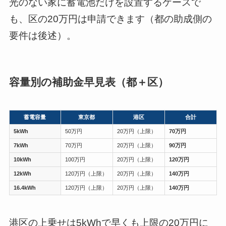
光のない家に蓄電池だけを設置するケースで
も、区の20万円は申請できます（都の助成側の
要件は後述）。
容量別の補助金早見表（都＋区）
蓄電容量
東京都
港区
合計
5kWh
50万円
20万円（上限）
70万円
7kWh
70万円
20万円（上限）
90万円
10kWh
100万円
20万円（上限）
120万円
12kWh
120万円（上限）
20万円（上限）
140万円
16.4kWh
120万円（上限）
20万円（上限）
140万円
港区の上乗せは5kWhで早くも上限の20万円に