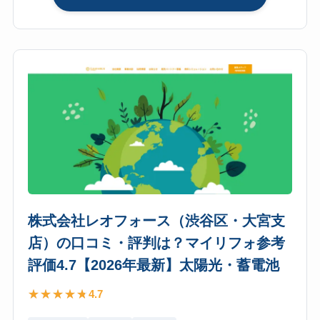
株
は？
式
マ
会
イ
社
リ
ワ
フ
イ
ォ
ユ
参
ー・
考
ま
評
ご
価
こ
4.7【2026
ろ
年
株式会社レオフォース（渋谷区・大宮支
工
最
店）の口コミ・評判は？マイリフォ参考
務
新】
店
太
評価4.7【2026年最新】太陽光・蓄電池
（新
陽
4.7
宿
光・
区）
蓄