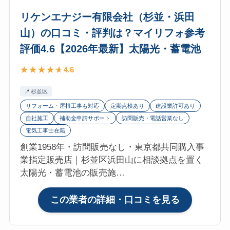
最
谷
リケンエナジー有限会社（杉並・浜田
新】
区・
山）の口コミ・評判は？マイリフォ参考
太
大
評価4.6【2026年最新】太陽光・蓄電池
陽
宮
光・
支
4.6
蓄
店）
電
の
杉並区
池
口
リフォーム・屋根工事も対応
定期点検あり
建設業許可あり
コ
自社施工
補助金申請サポート
訪問販売・電話営業なし
ミ・
電気工事士在籍
評
創業1958年・訪問販売なし・東京都共同購入事
判
業指定販売店｜杉並区浜田山に相談拠点を置く
は？
太陽光・蓄電池の販売施…
マ
イ
:
この業者の詳細・口コミを見る
リ
リ
フ
ケ
ォ