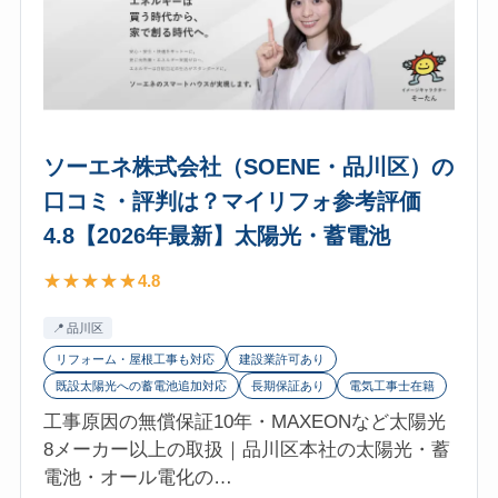
ニ
ケ
ー
シ
ョ
ン
ソーエネ株式会社（SOENE・品川区）の
ズ
口コミ・評判は？マイリフォ参考評価
株
4.8【2026年最新】太陽光・蓄電池
式
会
4.8
社
（MED
品川区
Communica
リフォーム・屋根工事も対応
建設業許可あり
港
既設太陽光への蓄電池追加対応
長期保証あり
電気工事士在籍
区）
工事原因の無償保証10年・MAXEONなど太陽光
の
8メーカー以上の取扱｜品川区本社の太陽光・蓄
口
電池・オール電化の…
コ