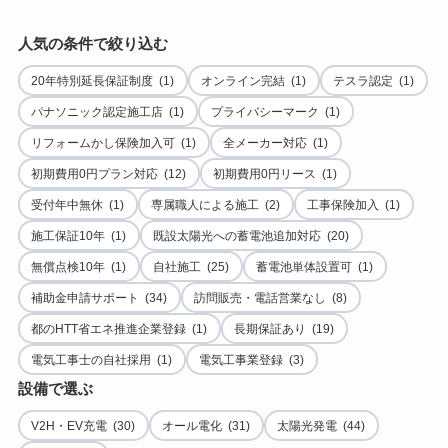
人気の条件で絞り込む
20年特別延長保証制度 (1)
オンライン完結 (1)
テスラ認定 (1)
パナソニック認定施工店 (1)
プライバシーマーク (1)
リフォームかし保険加入可 (1)
全メーカー対応 (1)
初期費用0円プラン対応 (12)
初期費用0円リース (1)
受付年中無休 (1)
専属職人による施工 (2)
工事保険加入 (1)
施工保証10年 (1)
既設太陽光への蓄電池追加対応 (20)
無償点検10年 (1)
自社施工 (25)
蓄電池単体設置可 (1)
補助金申請サポート (34)
訪問販売・電話営業なし (8)
都のHTT省エネ推進企業登録 (1)
長期保証あり (19)
電気工事士の自社採用 (1)
電気工事業登録 (3)
設備で選ぶ
V2H・EV充電 (30)
オール電化 (31)
太陽光発電 (44)