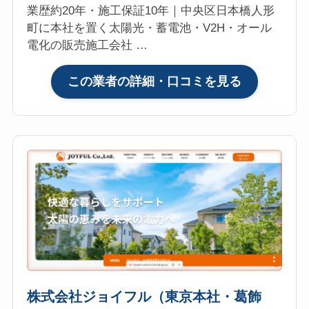
コ
業歴約20年・施工保証10年｜中央区日本橋人形
ミ・
町に本社を置く太陽光・蓄電池・V2H・オール
評
電化の販売施工会社 …
判
は？
:
この業者の詳細・口コミを見る
マ
株
イ
式
リ
会
フ
社
ォ
フ
参
ュ
考
ー
評
チ
価
ャ
4.8【2026
ー・
年
リ
最
レ
株式会社ジョイフル（東京本社・葛飾
新】
ー