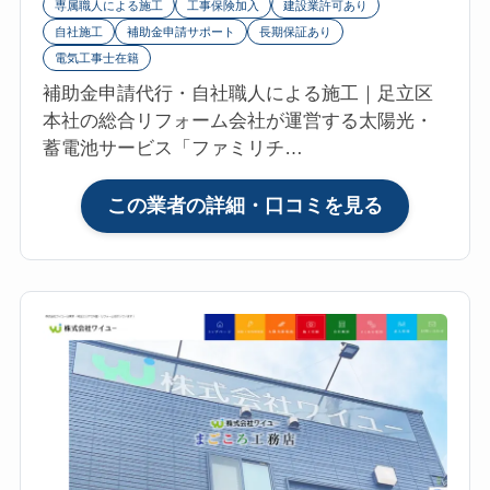
専属職人による施工
工事保険加入
建設業許可あり
は？
自社施工
補助金申請サポート
長期保証あり
マ
電気工事士在籍
イ
補助金申請代行・自社職人による施工｜足立区
リ
本社の総合リフォーム会社が運営する太陽光・
フ
蓄電池サービス「ファミリチ…
ォ
参
:
この業者の詳細・口コミを見る
考
株
評
式
価
会
4.8【2026
社
年
フ
最
ァ
新】
ミ
太
リ
陽
ー
光・
工
蓄