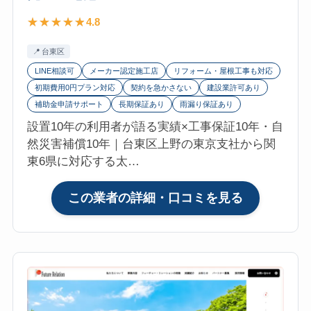
評
陽
4.8
判
光・
は？
蓄
台東区
マ
電
LINE相談可
メーカー認定施工店
リフォーム・屋根工事も対応
イ
池
初期費用0円プラン対応
契約を急かさない
建設業許可あり
リ
補助金申請サポート
長期保証あり
雨漏り保証あり
フ
設置10年の利用者が語る実績×工事保証10年・自
ォ
然災害補償10年｜台東区上野の東京支社から関
参
東6県に対応する太…
考
評
:
この業者の詳細・口コミを見る
価
株
4.8【2026
式
年
会
最
社
新】
フ
太
ォ
陽