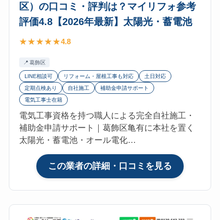
区）の口コミ・評判は？マイリフォ参考
太
シ
陽
評価4.8【2026年最新】太陽光・蓄電池
ョ
光・
ン
4.8
蓄
（中
電
央
葛飾区
池
区・
LINE相談可
リフォーム・屋根工事も対応
土日対応
日
定期点検あり
自社施工
補助金申請サポート
本
電気工事士在籍
橋）
電気工事資格を持つ職人による完全自社施工・
の
補助金申請サポート｜葛飾区亀有に本社を置く
口
太陽光・蓄電池・オール電化…
コ
ミ・
:
この業者の詳細・口コミを見る
評
株
判
式
は？
会
マ
社
イ