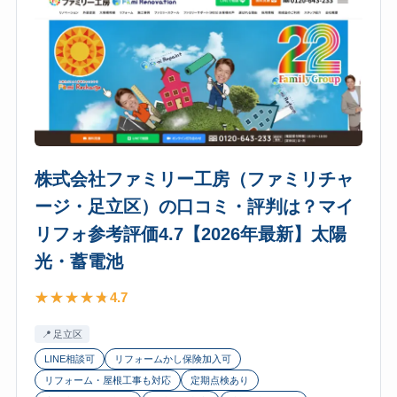
ジ
リ
ョ
フ
イ
ォ
フ
参
ル
考
（東
評
京
価
本
4.8【2026
株式会社ファミリー工房（ファミリチャ
社・
年
ージ・足立区）の口コミ・評判は？マイ
葛
最
リフォ参考評価4.7【2026年最新】太陽
飾
新】
区）
光・蓄電池
太
の
陽
4.7
口
光・
コ
蓄
足立区
ミ・
電
LINE相談可
リフォームかし保険加入可
評
池
リフォーム・屋根工事も対応
定期点検あり
判