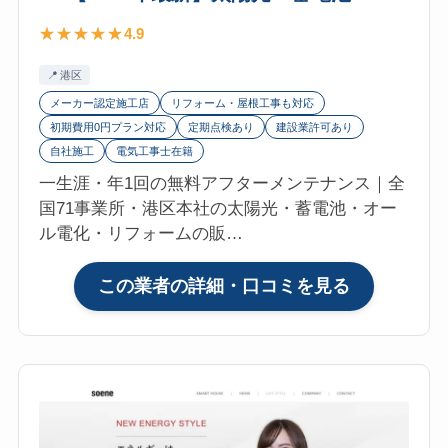
4.9
港区
メーカー認定施工店
リフォーム・屋根工事も対応
初期費用0円プラン対応
定期点検あり
建設業許可あり
自社施工
電気工事士在籍
一生涯・年1回の無料アフターメンテナンス｜全
国71事業所・港区本社の太陽光・蓄電池・オー
ル電化・リフォームの販…
:
この業者の詳細・口コミを見る
メ
ッ
ド
コ
ミ
ュ