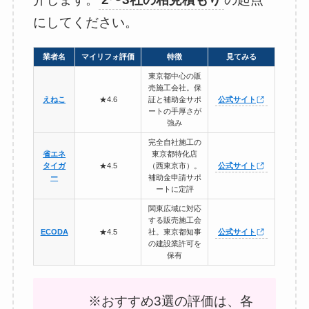
にしてください。
業者名
マイリフォ評価
特徴
見てみる
東京都中心の販
売施工会社。保
えねこ
★4.6
証と補助金サポ
公式サイト
ートの手厚さが
強み
完全自社施工の
省エネ
東京都特化店
タイガ
★4.5
（西東京市）。
公式サイト
ー
補助金申請サポ
ートに定評
関東広域に対応
する販売施工会
ECODA
★4.5
社。東京都知事
公式サイト
の建設業許可を
保有
※おすすめ3選の評価は、各