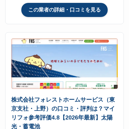
ミ・
:
この業者の詳細・口コミを見る
評
ソ
判
ー
は？
エ
マ
ネ
イ
株
リ
式
フ
会
ォ
社
参
（SOENE・
考
品
評
川
価
区）
4.9【2026
株式会社フォレストホームサービス（東
の
年
京支社・上野）の口コミ・評判は？マイ
口
最
リフォ参考評価4.8【2026年最新】太陽
コ
新】
ミ・
光・蓄電池
太