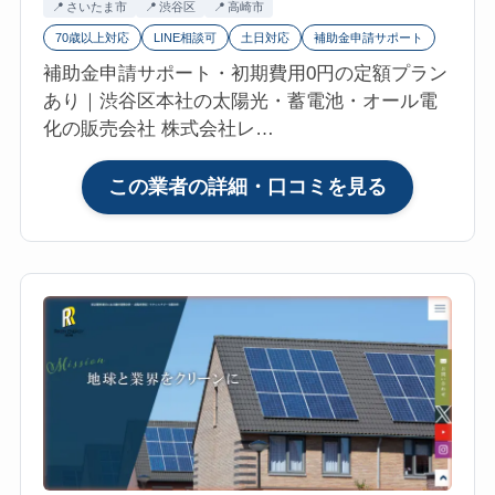
さいたま市
渋谷区
高崎市
の
電
70歳以上対応
LINE相談可
土日対応
補助金申請サポート
口
池
補助金申請サポート・初期費用0円の定額プラン
コ
あり｜渋谷区本社の太陽光・蓄電池・オール電
ミ・
化の販売会社 株式会社レ…
評
判
は？
:
この業者の詳細・口コミを見る
マ
株
イ
式
リ
会
フ
社
ォ
レ
参
オ
考
フ
評
ォ
価
ー
4.7【2026
ス
年
（渋