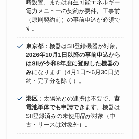
時設置、または再生可能エネルギー
電力メニューの契約が要件。工事前
（原則契約前）の事前申込が必須で
す。
東京都
：機器はSII登録機器が対象。
2026年10月1日以降の事前申込から
はSIIが令和8年度に登録した機器の
み
になります（4月1日〜6月30日契
約・完了分を除く）。
港区
：太陽光との連携は不要で、
蓄
電池単体でも申請できます
。機器は
SII登録済みの未使用品が対象（中
古・リースは対象外）。