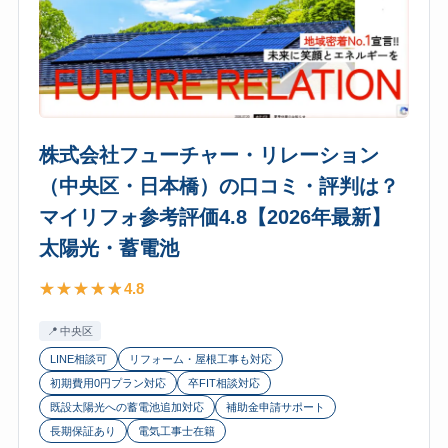
レ
光・
ス
蓄
ト
電
ホ
池
ー
ム
株式会社フューチャー・リレーション
サ
（中央区・日本橋）の口コミ・評判は？
ー
ビ
マイリフォ参考評価4.8【2026年最新】
ス
太陽光・蓄電池
（東
京
4.8
支
中央区
社・
上
LINE相談可
リフォーム・屋根工事も対応
野）
初期費用0円プラン対応
卒FIT相談対応
既設太陽光への蓄電池追加対応
補助金申請サポート
の
長期保証あり
電気工事士在籍
口