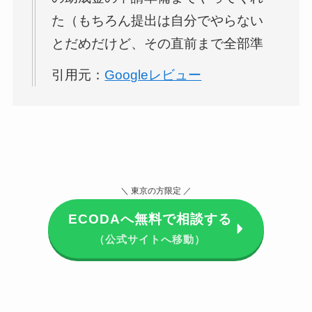
問も分かりやすく答えてくれたり、
た（もちろん提出は自分でやらない
今後のメンテナンスのことも不安な
とだめだけど、その直前まで全部準
くお任せできそうです。
備してくれるし、説明もしてくれ
引用元：
Googleレビュー
る。）ので、ソーラー＆蓄電池導入
したんですが、満足しています。
こちらが不安になることや質問は全
部丁寧に答えてくれて、そのやりと
＼ 東京の方限定 ／
りを通して、信頼が生まれ、ここの
会社に任せようと思いました。功利
ECODAへ無料で相談する
（公式サイトへ移動）
主義で売りつけようとしているので
はなくて、ちゃんとこちら（買い
手）が納得して購入してこそ、だと
考えておられる姿勢があり、好感を