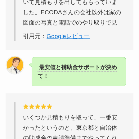
いて見積もりを出してもらっていま
した。ECODAさんの会社以外は家の
図面の写真と電話でのやり取りで見
積もりを出して終わりでしたが
引用元：
Googleレビュー
ECODAさんはちゃんと現地調査もし
て、現在の太陽光パネルの年間の発
電量を見た上で 今までの電気使用量
最安値と補助金サポートが決め
と合わせて考えても パネルを増やす
て！
より
蓄電池
を設置するのが今の私た
ちの生活には良いと営業の瀧谷さん
にアドバイスを頂きました。個々の
生活に合わせてアドバイスしてくれ
いくつか見積もりを取って、一番安
たことに感動してECODAさんに決め
かったというのと、東京都と自治体
ようと思いました。他にも色々な質
の助成金の申請準備までやってくれ