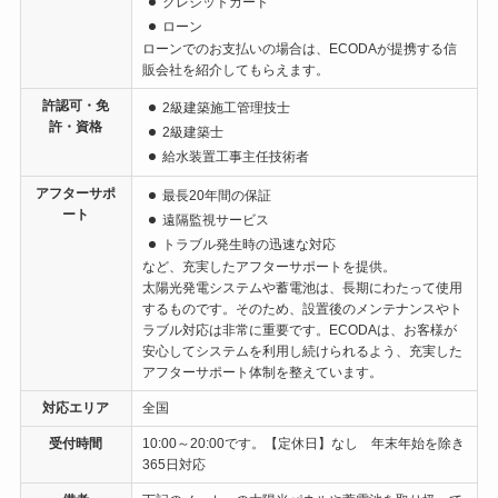
クレジットカード
ローン
ローンでのお支払いの場合は、ECODAが提携する信
販会社を紹介してもらえます。
許認可・免
2級建築施工管理技士
許・資格
2級建築士
給水装置工事主任技術者
アフターサポ
最長20年間の保証
ート
遠隔監視サービス
トラブル発生時の迅速な対応
など、充実したアフターサポートを提供。
太陽光発電システムや蓄電池は、長期にわたって使用
するものです。そのため、設置後のメンテナンスやト
ラブル対応は非常に重要です。ECODAは、お客様が
安心してシステムを利用し続けられるよう、充実した
アフターサポート体制を整えています。
対応エリア
全国
受付時間
10:00～20:00です。【定休日】なし 年末年始を除き
365日対応