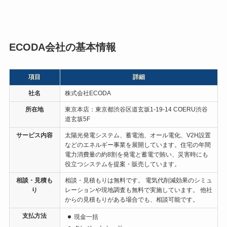
持ちました。
実際、契約、支払い、工事、助成金
ECODA会社の基本情報
申請、認可、助成金振込というプロ
セスは、すべて最初に説明を受けた
項目
詳細
とおりにクリアできました。
社名
株式会社ECODA
所在地
東京本店：東京都渋谷区道玄坂1-19-14 COERU渋谷
道玄坂5F
サービス内容
太陽光発電システム、蓄電池、オール電化、V2H設置
などのエネルギー事業を展開しています。住宅の年間
電力消費量の約8割を発電と蓄電で賄い、災害時にも
役立つシステムを提案・販売しています。
相談・見積も
相談・見積もりは無料です。 電気代削減効果のシミュ
り
レーションや現地調査も無料で実施しています。 他社
からの見積もりがある場合でも、相談可能です。
支払方法
現金一括