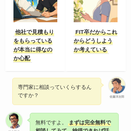
他社で見積もり
FIT卒だからこれ
をもらっている
からどうしよう
が本当に得なの
か考えている
か心配
専門家に相談っていくらするん
ですか？
佐藤洋次郎
無料ですよ。
まずは完全無料で
相談してみて、納得できれば話