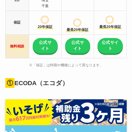
ｴﾘｱ
埼玉
千葉
保証
20年保証
最長20年保証
最長20年保証
公式サ
公式サ
公式サイ
無料相談
イト
イト
ト
※「保証」は時期や機種によって異なります。
①
ECODA（エコダ）