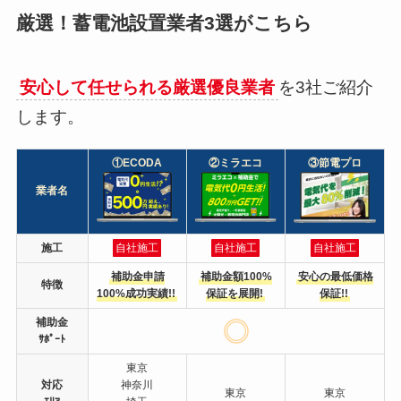
厳選！蓄電池設置業者3選がこちら
安心して任せられる厳選優良業者
を3社ご紹介
します。
①ECODA
②ミラエコ
③節電プロ
業者名
施工
自社施工
自社施工
自社施工
補助金申請
補助金額100%
安心の最低価格
特徴
100%成功実績!!
保証を展開!
保証!!
補助金
ｻﾎﾟｰﾄ
東京
対応
神奈川
東京
東京