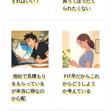
すればいい？
買ってぼったく
られたくない
他社で見積もり
FIT卒だからこれ
をもらっている
からどうしよう
が本当に得なの
か考えている
か心配