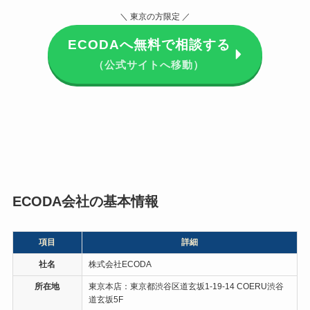
＼ 東京の方限定 ／
りを通して、信頼が生まれ、ここの
会社に任せようと思いました。功利
ECODAへ無料で相談する
（公式サイトへ移動）
主義で売りつけようとしているので
はなくて、ちゃんとこちら（買い
手）が納得して購入してこそ、だと
考えておられる姿勢があり、好感を
持ちました。
実際、契約、支払い、工事、助成金
ECODA会社の基本情報
申請、認可、助成金振込というプロ
セスは、すべて最初に説明を受けた
項目
詳細
とおりにクリアできました。
社名
株式会社ECODA
所在地
東京本店：東京都渋谷区道玄坂1-19-14 COERU渋谷
道玄坂5F