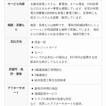
サービス内容
太陽光発電システム、蓄電池、オール電化、V2H設置
などのエネルギー事業を展開しています。住宅の年間
電力消費量の約8割を発電と蓄電で賄い、災害時にも
役立つシステムを提案・販売しています。
相談・見積も
相談・見積もりは無料です。 電気代削減効果のシミュ
り
レーションや現地調査も無料で実施しています。 他社
からの見積もりがある場合でも、相談可能です。
支払方法
現金一括
クレジットカード
ローン
ローンでのお支払いの場合は、ECODAが提携する信
販会社を紹介してもらえます。
許認可・免
2級建築施工管理技士
許・資格
2級建築士
給水装置工事主任技術者
アフターサポ
最長20年間の保証
ート
遠隔監視サービス
トラブル発生時の迅速な対応
など、充実したアフターサポートを提供。