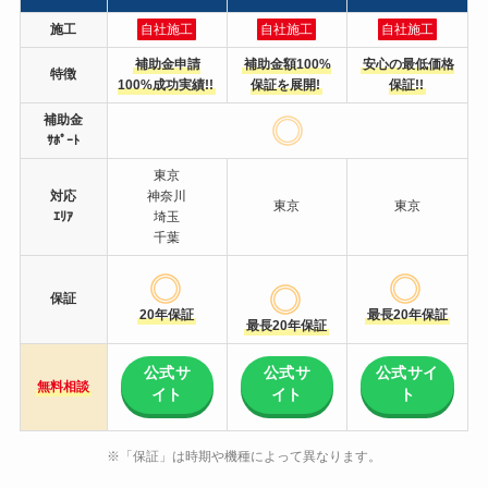
施工
自社施工
自社施工
自社施工
補助金申請
補助金額100%
安心の最低価格
特徴
100%成功実績!!
保証を展開!
保証!!
補助金
ｻﾎﾟｰﾄ
東京
対応
神奈川
東京
東京
ｴﾘｱ
埼玉
千葉
保証
20年保証
最長20年保証
最長20年保証
公式サ
公式サ
公式サイ
無料相談
イト
イト
ト
※「保証」は時期や機種によって異なります。