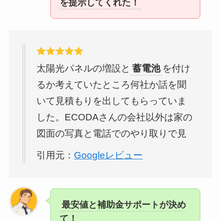
を提示してくれた！
太陽光パネルの増設と
蓄電池
を付け
るか考えていたところ何社か話を聞
いて見積もりを出してもらっていま
した。ECODAさんの会社以外は家の
図面の写真と電話でのやり取りで見
積もりを出して終わりでしたが
引用元：
Googleレビュー
ECODAさんはちゃんと現地調査もし
て、現在の太陽光パネルの年間の発
電量を見た上で 今までの電気使用量
最安値と補助金サポートが決め
と合わせて考えても パネルを増やす
て！