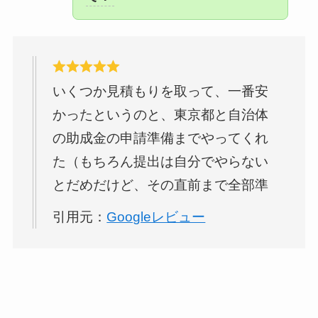
より
蓄電池
を設置するのが今の私た
ちの生活には良いと営業の瀧谷さん
にアドバイスを頂きました。個々の
生活に合わせてアドバイスしてくれ
いくつか見積もりを取って、一番安
たことに感動してECODAさんに決め
かったというのと、東京都と自治体
ようと思いました。他にも色々な質
の助成金の申請準備までやってくれ
問も分かりやすく答えてくれたり、
た（もちろん提出は自分でやらない
今後のメンテナンスのことも不安な
とだめだけど、その直前まで全部準
くお任せできそうです。
備してくれるし、説明もしてくれ
引用元：
Googleレビュー
る。）ので、ソーラー＆蓄電池導入
したんですが、満足しています。
こちらが不安になることや質問は全
部丁寧に答えてくれて、そのやりと