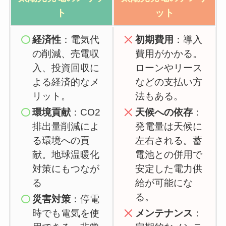
ト
ット
経済性
：電気代
初期費用
：導入
の削減、売電収
費用がかかる。
入、投資回収に
ローンやリース
よる経済的なメ
などの支払い方
リット。
法もある。
環境貢献
：CO2
天候への依存
：
排出量削減によ
発電量は天候に
る環境への貢
左右される。蓄
献。地球温暖化
電池との併用で
対策にもつなが
安定した電力供
る
給が可能にな
る。
災害対策
：停電
時でも電気を使
メンテナンス
：