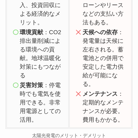
入、投資回収に
ローンやリース
よる経済的なメ
などの支払い方
リット。
法もある。
環境貢献
：CO2
天候への依存
：
排出量削減によ
発電量は天候に
る環境への貢
左右される。蓄
献。地球温暖化
電池との併用で
対策にもつなが
安定した電力供
る
給が可能にな
る。
災害対策
：停電
時でも電気を使
メンテナンス
：
用できる。非常
定期的なメンテ
用電源としての
ナンスが必要。
活用。
費用もかかる。
太陽光発電のメリット・デメリット