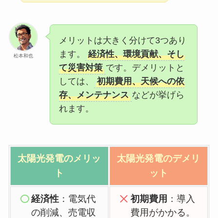
メリットは大きく分けて3つあり
ます。
経済性、環境貢献、そし
松本和也
て災害対策
です。デメリットと
しては、
初期費用、天候への依
存、メンテナンス
などが挙げら
れます。
太陽光発電の
メリッ
太陽光発電の
デメリ
ト
ット
経済性
：電気代
初期費用
：導入
の削減、売電収
費用がかかる。