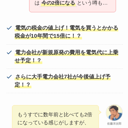
は
今の2倍になる
という噂も…
電気の税金の値上げ！電気を買うとかかる
税金が10年間で15倍に！？
電力会社が新規原発の費用を電気代に上乗
せ予定！？
さらに大手電力会社7社が今後値上げ予
定！？
もうすでに数年前と比べても2倍
になっている感じがしますが、
佐藤洋次郎