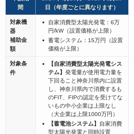
間
日（年度ごとに異なります）
対象機
自家消費型太陽光発電：6万
円/kW（設置価格が上限）
器
補助金
蓄電システム：15万円（設置
価格が上限）
額
対象条
【自家消費型太陽光発電シス
テム】
発電量が使用電力量を
件
下回ること神奈川県内に設置
し、神奈川県内で消費するも
のFIT、FIPの認定を受けてな
いもの中小企業は上限なし
（大企業は上限1000万円）
【蓄電池システム】
自家消費
型太陽光発電と同時設置