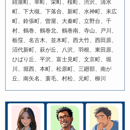
紺屋町、幸町、栄町、桜町、渋沢、清水
町、下大槻、下落合、新町、水神町、末広
町、鈴張町、曽屋、大秦町、立野台、千
村、鶴巻、鶴巻北、鶴巻南、寺山、戸川、
栃窪、名古木、並木町、西大竹、西田原、
沼代新町、萩が丘、八沢、羽根、東田原、
ひばり丘、平沢、富士見町、文京町、堀
川、堀西、本町、松原町、三廻部、南が
丘、南矢名、蓑毛、村松、元町、柳川