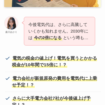
今後電気代は、さらに高騰して
いくかも知れません。2030年に
森川あかり
は
今の2倍になる
という噂も…
電気の税金の値上げ！電気を買うとかかる
税金が10年間で15倍に！？
電力会社が新規原発の費用を電気代に上乗
せ予定！？
さらに大手電力会社7社が今後値上げ予
定！？