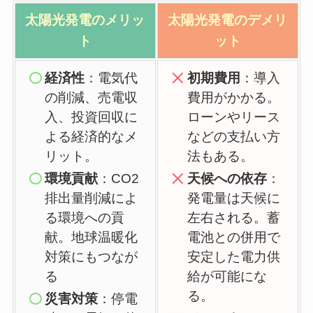
太陽光発電の
メリッ
太陽光発電の
デメリ
ト
ット
経済性
：電気代
初期費用
：導入
の削減、売電収
費用がかかる。
入、投資回収に
ローンやリース
よる経済的なメ
などの支払い方
リット。
法もある。
環境貢献
：CO2
天候への依存
：
排出量削減によ
発電量は天候に
る環境への貢
左右される。蓄
献。地球温暖化
電池との併用で
対策にもつなが
安定した電力供
る
給が可能にな
る。
災害対策
：停電