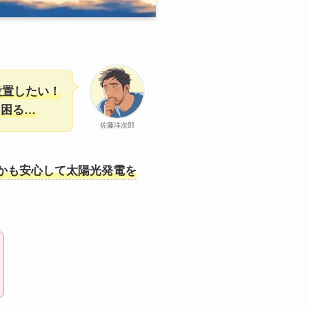
設置したい！
と困る…
佐藤洋次郎
かも安心して太陽光発電を