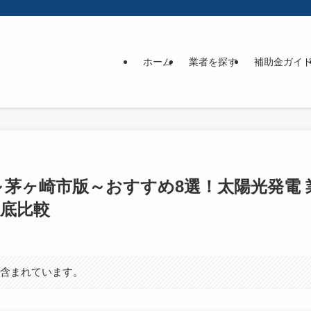
ホーム
業者を探す
補助金ガイ
】～茅ヶ崎市版～おすすめ8選！太陽光発電
徹底比較
が含まれています。