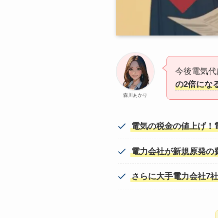
今後電気代
の2倍にな
森川あかり
電気の税金の値上げ！電
電力会社が新規原発の
さらに大手電力会社7