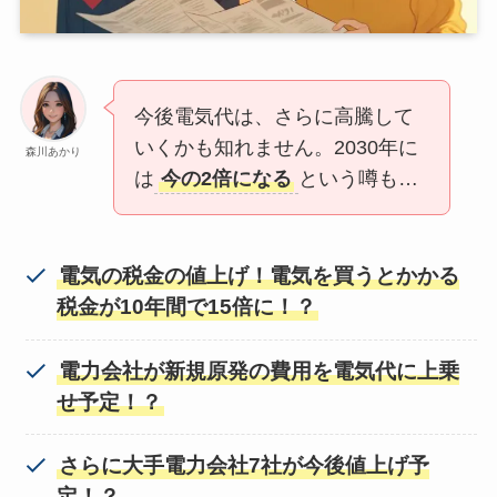
今後電気代は、さらに高騰して
いくかも知れません。2030年に
森川あかり
は
今の2倍になる
という噂も…
電気の税金の値上げ！電気を買うとかかる
税金が10年間で15倍に！？
電力会社が新規原発の費用を電気代に上乗
せ予定！？
さらに大手電力会社7社が今後値上げ予
定！？