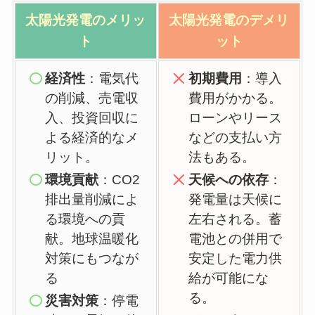
太陽光発電の
メリッ
太陽光発電の
デメリ
ト
ット
経済性
：電気代
初期費用
：導入
の削減、売電収
費用がかかる。
入、投資回収に
ローンやリース
よる経済的なメ
などの支払い方
リット。
法もある。
環境貢献
：CO2
天候への依存
：
排出量削減によ
発電量は天候に
る環境への貢
左右される。蓄
献。地球温暖化
電池との併用で
対策にもつなが
安定した電力供
る
給が可能にな
る。
災害対策
：停電