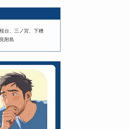
桜台、三ノ宮、下糟
見附島