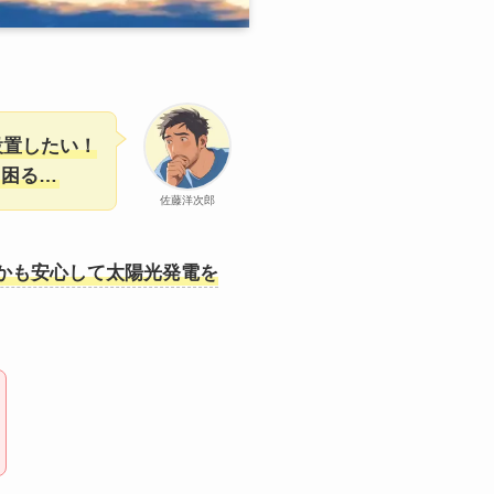
設置したい！
と困る…
佐藤洋次郎
かも安心して太陽光発電を