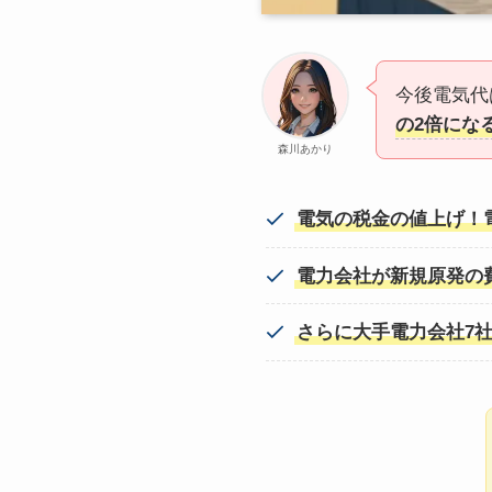
今後電気代
の2倍にな
森川あかり
電気の税金の値上げ！電
電力会社が新規原発の
さらに大手電力会社7