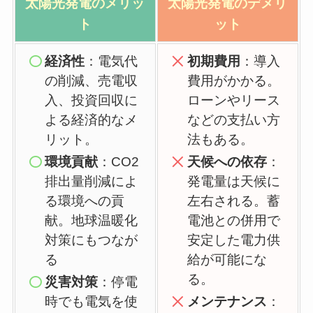
太陽光発電の
メリッ
太陽光発電の
デメリ
ト
ット
経済性
：電気代
初期費用
：導入
の削減、売電収
費用がかかる。
入、投資回収に
ローンやリース
よる経済的なメ
などの支払い方
リット。
法もある。
環境貢献
：CO2
天候への依存
：
排出量削減によ
発電量は天候に
る環境への貢
左右される。蓄
献。地球温暖化
電池との併用で
対策にもつなが
安定した電力供
る
給が可能にな
る。
災害対策
：停電
時でも電気を使
メンテナンス
：