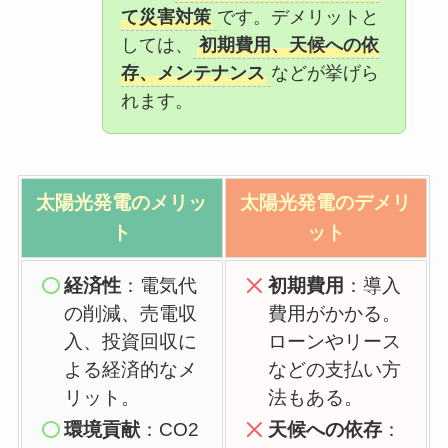
て災害対策
です。デメリットと
しては、
初期費用、天候への依
存、メンテナンス
などが挙げら
れます。
太陽光発電の
メリッ
太陽光発電の
デメリ
ト
ット
経済性
：電気代
初期費用
：導入
の削減、売電収
費用がかかる。
入、投資回収に
ローンやリース
よる経済的なメ
などの支払い方
リット。
法もある。
環境貢献
：CO2
天候への依存
：