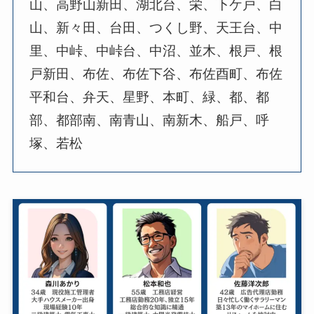
山、高野山新田、湖北台、栄、下ケ戸、白
山、新々田、台田、つくし野、天王台、中
里、中峠、中峠台、中沼、並木、根戸、根
戸新田、布佐、布佐下谷、布佐酉町、布佐
平和台、弁天、星野、本町、緑、都、都
部、都部南、南青山、南新木、船戸、呼
塚、若松