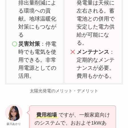
排出量削減によ
発電量は天候に
る環境への貢
左右される。蓄
献。地球温暖化
電池との併用で
対策にもつなが
安定した電力供
る
給が可能にな
る。
災害対策
：停電
時でも電気を使
メンテナンス
：
用できる。非常
定期的なメンテ
用電源としての
ナンスが必要。
活用。
費用もかかる。
太陽光発電のメリット・デメリット
費用相場
ですが、一般家庭向け
のシステムで、おおよそ1kWあ
森川あかり