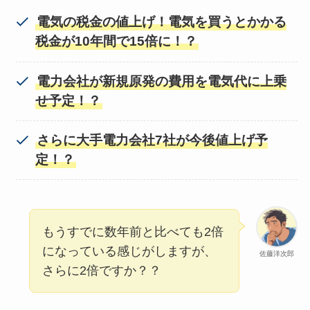
電気の税金の値上げ！電気を買うとかかる
税金が10年間で15倍に！？
電力会社が新規原発の費用を電気代に上乗
せ予定！？
さらに大手電力会社7社が今後値上げ予
定！？
もうすでに数年前と比べても2倍
になっている感じがしますが、
佐藤洋次郎
さらに2倍ですか？？