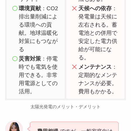
環境貢献
：CO2
天候への依存
：
排出量削減によ
発電量は天候に
る環境への貢
左右される。蓄
献。地球温暖化
電池との併用で
対策にもつなが
安定した電力供
る
給が可能にな
る。
災害対策
：停電
時でも電気を使
メンテナンス
：
用できる。非常
定期的なメンテ
用電源としての
ナンスが必要。
活用。
費用もかかる。
太陽光発電のメリット・デメリット