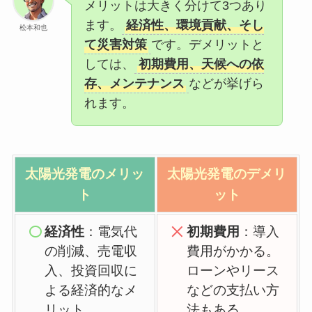
メリットは大きく分けて3つあり
ます。
経済性、環境貢献、そし
松本和也
て災害対策
です。デメリットと
しては、
初期費用、天候への依
存、メンテナンス
などが挙げら
れます。
太陽光発電の
メリッ
太陽光発電の
デメリ
ト
ット
経済性
：電気代
初期費用
：導入
の削減、売電収
費用がかかる。
入、投資回収に
ローンやリース
よる経済的なメ
などの支払い方
リット。
法もある。