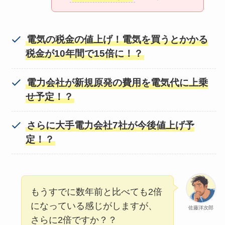
電気の税金の値上げ！電気を買うとかかる
税金が10年間で15倍に！？
電力会社が新規原発の費用を電気代に上乗
せ予定！？
さらに大手電力会社7社が今後値上げ予
定！？
もうすでに数年前と比べても2倍
になっている感じがしますが、
佐藤洋次郎
さらに2倍ですか？？