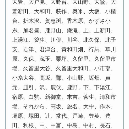
大岩、大戸見、大野台、大山野、大鷲、大
鷲新田、大和田、荻作、奥米、大坂、小櫃
台、折木沢、賀恵渕、香木原、かずさ小
糸、加名盛、鹿野山、鎌滝、上、上新田、
上湯江、釜生、川俣、川谷、北久保、北子
安、君津、君津台、黄和田畑、行馬、草川
原、久保、蔵玉、栗坪、久留里、久留里市
場、久留里大谷、久留里大和田、小市部、
小糸大谷、高坂、郡、小山野、坂畑、貞
元、皿引、沢、鹿伏、鹿野、下、下湯江、
宿原、白駒、新御堂、末吉、菅生、清和市
場、それから、高坂、旅名、大中、作木、
塚原、塚田、辻、常代、戸崎、豊英、豊
田、利根、中、中富、中島、中村、長石、