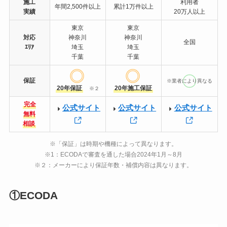
施工
利用者
年間2,500件以上
累計1万件以上
実績
20万人以上
東京
東京
対応
神奈川
神奈川
全国
ｴﾘｱ
埼玉
埼玉
千葉
千葉
保証
※業者により異なる
20年保証
20年施工保証
※２
完全
公式サイト
公式サイト
公式サイト
無料
相談
※「保証」は時期や機種によって異なります。
※1：ECODAで審査を通した場合2024年1月～8月
※２：メーカーにより保証年数・補償内容は異なります。
①ECODA