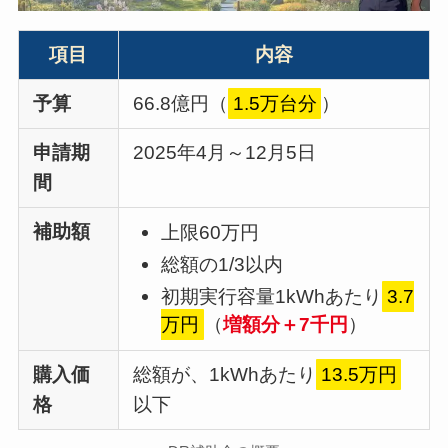
項目
内容
予算
66.8億円（
1.5万台分
）
申請期
2025年4月～12月5日
間
補助額
上限60万円
総額の1/3以内
初期実行容量1kWhあたり
3.7
万円
（
増額分＋7千円
）
購入価
総額が、1kWhあたり
13.5万円
格
以下