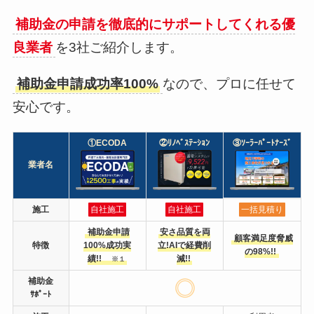
補助金の申請を徹底的にサポートしてくれる優
良業者
を3社ご紹介します。
補助金申請成功率100%
なので、プロに任せて
安心です。
①ECODA
②ﾘﾉﾍﾞｽﾃｰｼｮﾝ
③ｿｰﾗｰﾊﾟｰﾄﾅｰｽﾞ
業者名
施工
自社施工
自社施工
一括見積り
補助金申請
安さ品質を両
顧客満足度脅威
特徴
100%成功実
立!AIで経費削
の98%!!
績!!
減!!
※１
補助金
ｻﾎﾟｰﾄ