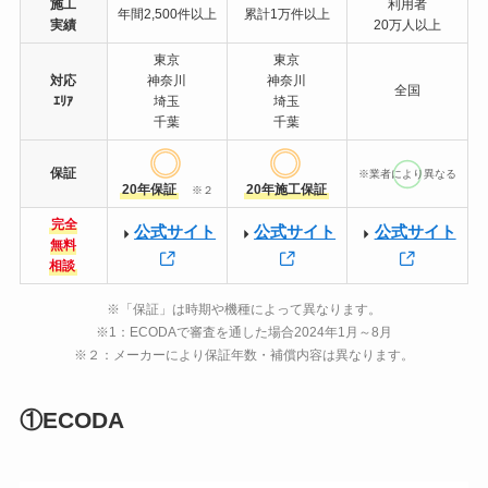
施工
利用者
年間2,500件以上
累計1万件以上
実績
20万人以上
東京
東京
対応
神奈川
神奈川
全国
ｴﾘｱ
埼玉
埼玉
千葉
千葉
保証
※業者により異なる
20年保証
20年施工保証
※２
完全
公式サイト
公式サイト
公式サイト
無料
相談
※「保証」は時期や機種によって異なります。
※1：ECODAで審査を通した場合2024年1月～8月
※２：メーカーにより保証年数・補償内容は異なります。
①ECODA