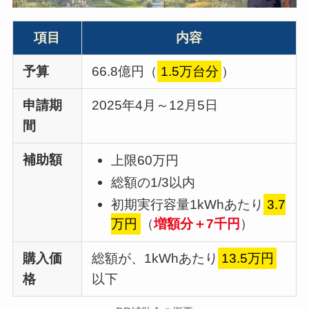
項目
内容
予算
66.8億円（
1.5万台分
）
申請期
2025年4月～12月5日
間
補助額
上限60万円
総額の1/3以内
初期実行容量1kWhあたり
3.7
万円
（
増額分＋7千円
）
購入価
総額が、1kWhあたり
13.5万円
格
以下