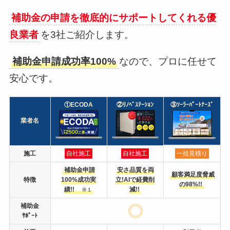
補助金の申請を徹底的にサポートしてくれる優
良業者
を3社ご紹介します。
補助金申請成功率100%
なので、プロに任せて
安心です。
①ECODA
②ﾘﾉﾍﾞｽﾃｰｼｮﾝ
③ｿｰﾗｰﾊﾟｰﾄﾅｰｽﾞ
業者名
施工
自社施工
自社施工
一括見積り
補助金申請
安さ品質を両
顧客満足度脅威
特徴
100%成功実
立!AIで経費削
の98%!!
績!!
減!!
※１
補助金
ｻﾎﾟｰﾄ