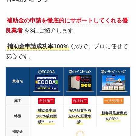
補助金の申請を徹底的にサポートしてくれる優
良業者
を3社ご紹介します。
補助金申請成功率100%
なので、プロに任せて
安心です。
①ECODA
②ﾘﾉﾍﾞｽﾃｰｼｮﾝ
③ｿｰﾗｰﾊﾟｰﾄﾅｰｽﾞ
業者名
施工
自社施工
自社施工
一括見積り
補助金申請
安さ品質を両
顧客満足度脅威
特徴
100%成功実
立!AIで経費削
の98%!!
績!!
減!!
※１
補助金