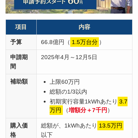
項目
内容
予算
66.8億円（
1.5万台分
）
申請期
2025年4月～12月5日
間
補助額
上限60万円
総額の1/3以内
初期実行容量1kWhあたり
3.7
万円
（
増額分＋7千円
）
購入価
総額が、1kWhあたり
13.5万円
格
以下