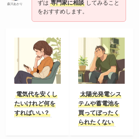
ずは
専門家に相談
してみること
森川あかり
をおすすめします。
電気代を安くし
太陽光発電シス
たいけれど何を
テムや蓄電池を
すればいい？
買ってぼったく
られたくない