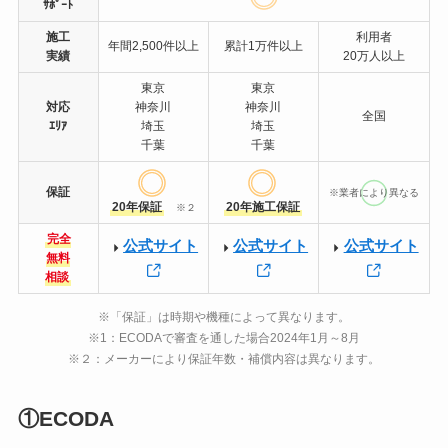
ｻﾎﾟｰﾄ
施工
利用者
年間2,500件以上
累計1万件以上
実績
20万人以上
東京
東京
対応
神奈川
神奈川
全国
ｴﾘｱ
埼玉
埼玉
千葉
千葉
保証
※業者により異なる
20年保証
20年施工保証
※２
完全
公式サイト
公式サイト
公式サイト
無料
相談
※「保証」は時期や機種によって異なります。
※1：ECODAで審査を通した場合2024年1月～8月
※２：メーカーにより保証年数・補償内容は異なります。
①ECODA