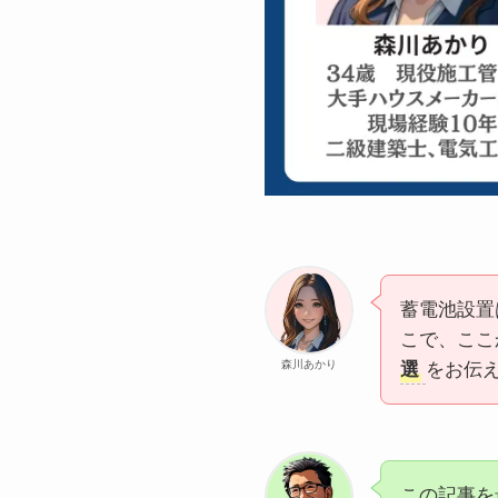
蓄電池設置
こで、ここ
森川あかり
選
をお伝
この記事を