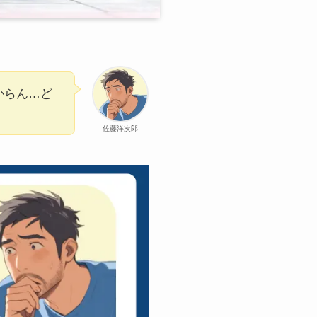
からん…ど
佐藤洋次郎