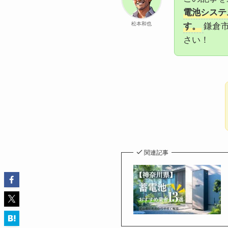
電池システ
松本和也
す。
鎌倉
さい！
関連記事