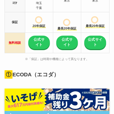
東京
東京
ｴﾘｱ
埼玉
千葉
保証
20年保証
最長20年保証
最長20年保証
公式サ
公式サ
公式サイ
無料相談
イト
イト
ト
※「保証」は時期や機種によって異なります。
①
ECODA（エコダ）