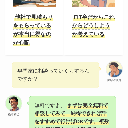
他社で見積もり
FIT卒だからこれ
をもらっている
からどうしよう
が本当に得なの
か考えている
か心配
専門家に相談っていくらするん
ですか？
佐藤洋次郎
無料ですよ。
まずは完全無料で
相談してみて、納得できれば話
松本和也
をすすめて行けばOKです。複数