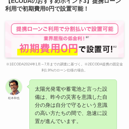
【ECODAのおすすめポイント3】提携ローン
利用で初期費用0円で設置可能！
※1ECODA2024年1月～7月までの調査に基づく。※2ECODA提携の固定金
利1.9%のローン仕様の場合。
太陽光発電や蓄電池と言った設
備は、昨今の災害を意識した自
松本和也
分の身は自分で守るという意識
の高い方たちの間で、急速に設
置が進んでいます。