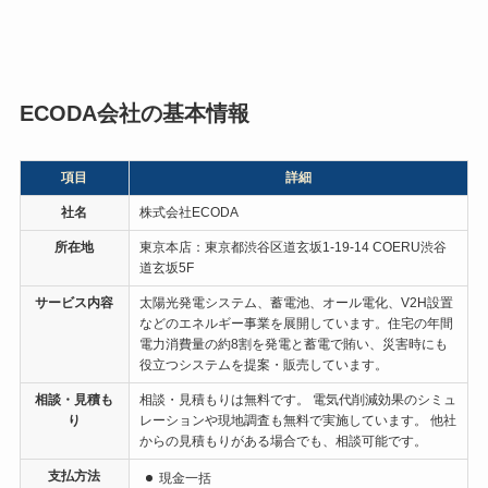
考えておられる姿勢があり、好感を
持ちました。
実際、契約、支払い、工事、助成金
ECODA会社の基本情報
申請、認可、助成金振込というプロ
セスは、すべて最初に説明を受けた
項目
詳細
とおりにクリアできました。
社名
株式会社ECODA
所在地
東京本店：東京都渋谷区道玄坂1-19-14 COERU渋谷
道玄坂5F
サービス内容
太陽光発電システム、蓄電池、オール電化、V2H設置
などのエネルギー事業を展開しています。住宅の年間
電力消費量の約8割を発電と蓄電で賄い、災害時にも
役立つシステムを提案・販売しています。
相談・見積も
相談・見積もりは無料です。 電気代削減効果のシミュ
り
レーションや現地調査も無料で実施しています。 他社
からの見積もりがある場合でも、相談可能です。
支払方法
現金一括