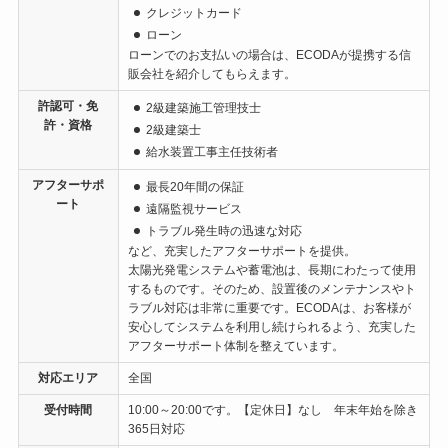
クレジットカード
ローン
ローンでのお支払いの場合は、ECODAが提携する信
販会社を紹介してもらえます。
許認可・免
2級建築施工管理技士
許・資格
2級建築士
給水装置工事主任技術者
アフターサポ
最長20年間の保証
ート
遠隔監視サービス
トラブル発生時の迅速な対応
など、充実したアフターサポートを提供。
太陽光発電システムや蓄電池は、長期にわたって使用
するものです。そのため、設置後のメンテナンスやト
ラブル対応は非常に重要です。ECODAは、お客様が
安心してシステムを利用し続けられるよう、充実した
アフターサポート体制を整えています。
対応エリア
全国
受付時間
10:00～20:00です。【定休日】なし 年末年始を除き
365日対応