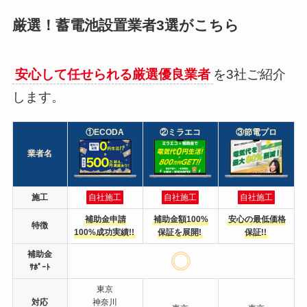
厳選！蓄電池設置業者3選がこちら
安心して任せられる厳選優良業者
を3社ご紹介
します。
①ECODA
②ミラエコ
③節電プロ
業者名
施工
自社施工
自社施工
自社施工
補助金申請
補助金額100%
安心の最低価格
特徴
100%成功実績!!
保証を展開!
保証!!
補助金
ｻﾎﾟｰﾄ
東京
対応
神奈川