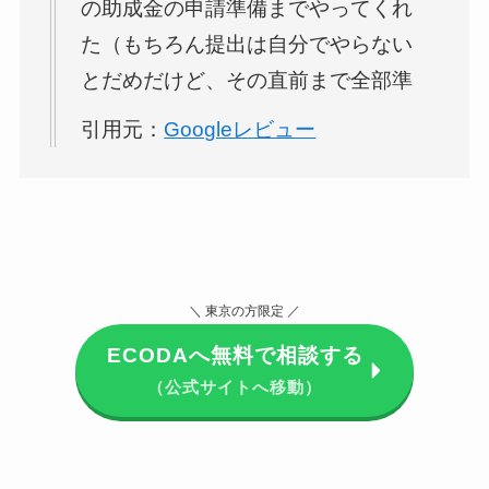
の助成金の申請準備までやってくれ
問も分かりやすく答えてくれたり、
た（もちろん提出は自分でやらない
今後のメンテナンスのことも不安な
とだめだけど、その直前まで全部準
くお任せできそうです。
備してくれるし、説明もしてくれ
引用元：
Googleレビュー
る。）ので、ソーラー＆蓄電池導入
したんですが、満足しています。
こちらが不安になることや質問は全
部丁寧に答えてくれて、そのやりと
＼ 東京の方限定 ／
りを通して、信頼が生まれ、ここの
会社に任せようと思いました。功利
ECODAへ無料で相談する
（公式サイトへ移動）
主義で売りつけようとしているので
はなくて、ちゃんとこちら（買い
手）が納得して購入してこそ、だと