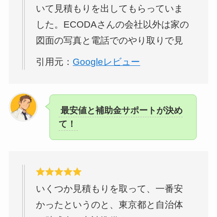
いて見積もりを出してもらっていま
した。ECODAさんの会社以外は家の
図面の写真と電話でのやり取りで見
積もりを出して終わりでしたが
引用元：
Googleレビュー
ECODAさんはちゃんと現地調査もし
て、現在の太陽光パネルの年間の発
電量を見た上で 今までの電気使用量
最安値と補助金サポートが決め
と合わせて考えても パネルを増やす
て！
より
蓄電池
を設置するのが今の私た
ちの生活には良いと営業の瀧谷さん
にアドバイスを頂きました。個々の
生活に合わせてアドバイスしてくれ
いくつか見積もりを取って、一番安
たことに感動してECODAさんに決め
かったというのと、東京都と自治体
ようと思いました。他にも色々な質