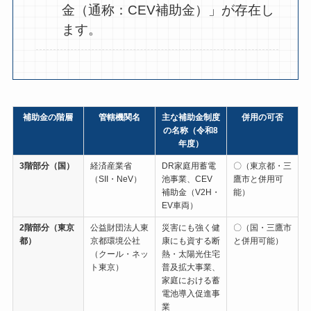
金（通称：CEV補助金）」が存在し
ます。
補助金の階層
管轄機関名
主な補助金制度
併用の可否
の名称（令和8
年度）
3階部分（国）
経済産業省
DR家庭用蓄電
〇（東京都・三
（SII・NeV）
池事業、CEV
鷹市と併用可
補助金（V2H・
能）
EV車両）
2階部分（東京
公益財団法人東
災害にも強く健
〇（国・三鷹市
都）
京都環境公社
康にも資する断
と併用可能）
（クール・ネッ
熱・太陽光住宅
ト東京）
普及拡大事業、
家庭における蓄
電池導入促進事
業