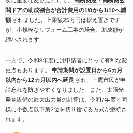
次に重要な変更点として、
高断熱窓・高断熱玄
関ドアの助成割合が合計費用の1/8から1/10へ減
額
されました。上限額25万円は据え置きです
が、小規模なリフォーム工事の場合、助成額が
縮小されます。
一方で、令和8年度には申請者にとって有利な変
更点もあります。
申請期間が設置日から6カ月
以内から12カ月以内へ延長
され、三鷹市民が申
請忘れを防ぎやすくなりました。また、太陽光
発電設備の最大出力量の計算は、令和7年度と同
様に小数点以下第2位を切り捨てる方式が継続さ
れます。