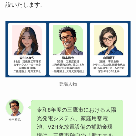
説いたします。
登場人物
令和8年度の三鷹市における太陽
光発電システム、家庭用蓄電
松本和也
池、V2H充放電設備の補助金環
境は、三鷹市独自の「新エネル