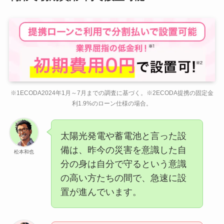
※1ECODA2024年1月～7月までの調査に基づく。※2ECODA提携の固定金
利1.9%のローン仕様の場合。
太陽光発電や蓄電池と言った設
備は、昨今の災害を意識した自
松本和也
分の身は自分で守るという意識
の高い方たちの間で、急速に設
置が進んでいます。