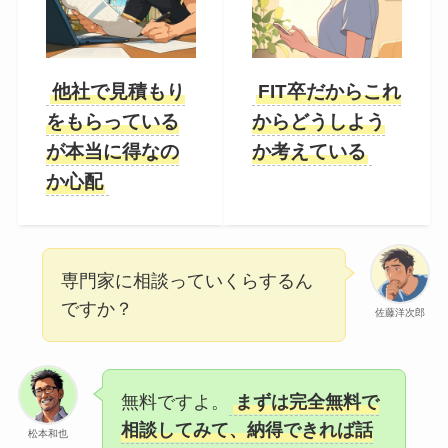
他社で見積もり
FIT卒だからこれ
をもらっている
からどうしよう
が本当に得なの
か考えている
か心配
専門家に相談っていくらするん
ですか？
佐藤洋次郎
無料ですよ。
まずは完全無料で
相談してみて、納得できれば話
松本和也