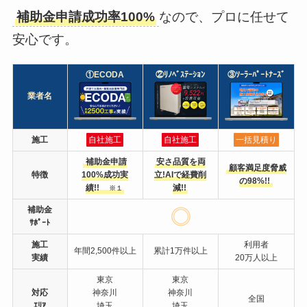
補助金申請成功率100%
なので、プロに任せて
安心です。
①ECODA
②ﾘﾉﾍﾞｽﾃｰｼｮﾝ
③ｿｰﾗｰﾊﾟｰﾄﾅｰｽﾞ
業者名
施工
自社施工
自社施工
一括見積り
補助金申請
安さ品質を両
顧客満足度脅威
特徴
100%成功実
立!AIで経費削
の98%!!
績!!
減!!
※１
補助金
ｻﾎﾟｰﾄ
施工
利用者
年間2,500件以上
累計1万件以上
実績
20万人以上
東京
東京
対応
神奈川
神奈川
全国
ｴﾘｱ
埼玉
埼玉