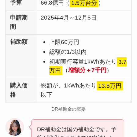
予算
66.8億円（
1.5万台分
）
申請期
2025年4月～12月5日
間
補助額
上限60万円
総額の1/3以内
初期実行容量1kWhあたり
3.7
万円
（
増額分＋7千円
）
購入価
総額が、1kWhあたり
13.5万円
格
以下
DR補助金の概要
DR補助金は国の補助金です。予