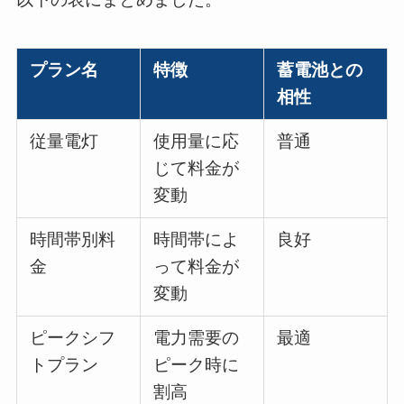
プラン名
特徴
蓄電池との
相性
従量電灯
使用量に応
普通
じて料金が
変動
時間帯別料
時間帯によ
良好
金
って料金が
変動
ピークシフ
電力需要の
最適
トプラン
ピーク時に
割高