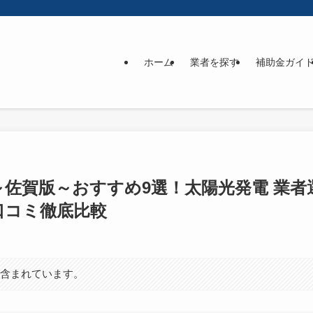
ホーム
業者を探す
補助金ガイ
】～佐賀版～おすすめ9選！太陽光発電 業
口コミ徹底比較
が含まれています。