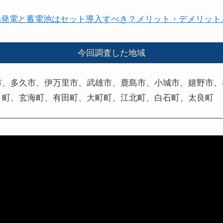
光発電と蓄電池はセット導入すべき？メリット・デメリット
今回調査した地域
市、多久市、伊万里市、武雄市、鹿島市、小城市、嬉野市、
き町、玄海町、有田町、大町町、江北町、白石町、太良町