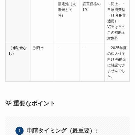
蓄電池（太
設置価格の
（同上）・
陽光と同
1/3
自家消費型
時）
（FIT/FIP非
適用）・
V2Hは市の
この補助金
対象外
（補助金な
別府市
–
–
・2025年度
し）
の個人住宅
向け 補助金
は確認でき
ませんでし
た。
💡 重要なポイント
申請タイミング（最重要）: