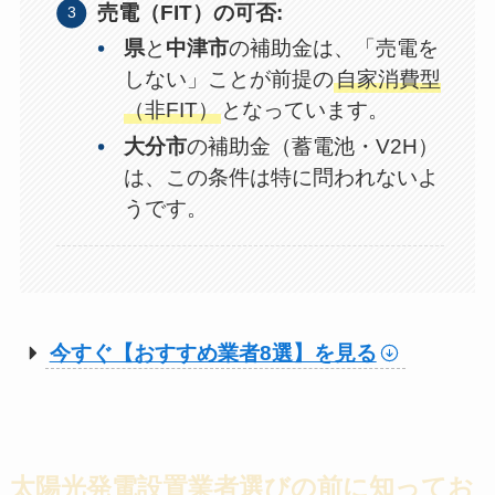
売電（FIT）の可否:
県
と
中津市
の補助金は、「売電を
しない」ことが前提の
自家消費型
（非FIT）
となっています。
大分市
の補助金（蓄電池・V2H）
は、この条件は特に問われないよ
うです。
今すぐ【おすすめ業者8選】を見る
太陽光発電設置業者選びの前に知ってお