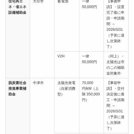
住宅再エ
大分市
蓄電池
一律
【事後申
ネ・省エネ
50,000円
請】・設置
設備補助金
完了後に申
請・申請期
間: ～
2026/3/31
（予算に達
し次第終
了）
V2H
一律
（同上）・
50,000円
太陽光は市
のこの補助
金対象外
脱炭素社会
中津市
太陽光発電
70,000
【事前申
推進事業補
（自家消費
円/kW（上
請】・交付
助金
型）
限 350,000
決定後に着
円）
工・申請期
間: ～
2026/3/31
（予算に達
し次第終
了）