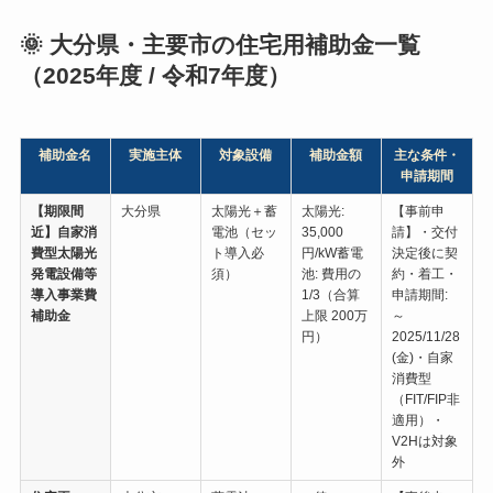
🌞 大分県・主要市の住宅用補助金一覧
（2025年度 / 令和7年度）
補助金名
実施主体
対象設備
補助金額
主な条件・
申請期間
【期限間
大分県
太陽光＋蓄
太陽光:
【事前申
近】自家消
電池（セッ
35,000
請】・交付
費型太陽光
ト導入必
円/kW蓄電
決定後に契
発電設備等
須）
池: 費用の
約・着工・
導入事業費
1/3（合算
申請期間:
補助金
上限 200万
～
円）
2025/11/28
(金)・自家
消費型
（FIT/FIP非
適用）・
V2Hは対象
外