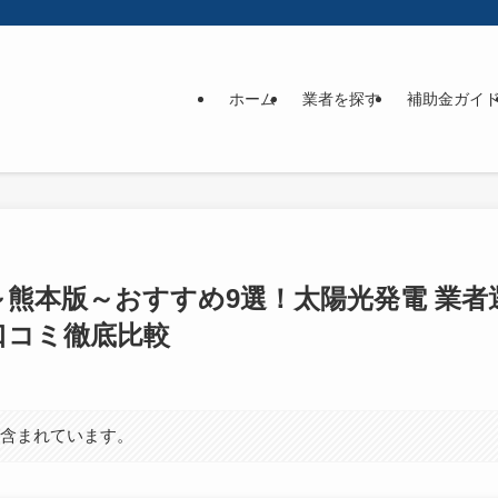
ホーム
業者を探す
補助金ガイ
】～熊本版～おすすめ9選！太陽光発電 業
口コミ徹底比較
が含まれています。