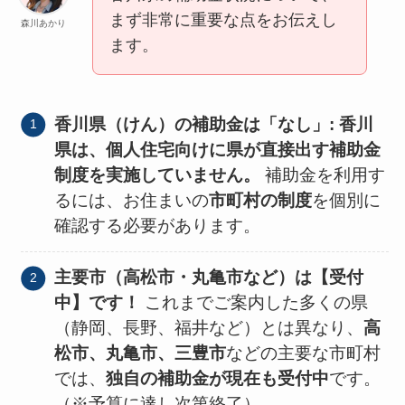
まず非常に重要な点をお伝えし
森川あかり
ます。
香川県（けん）の補助金は「なし」:
香川
県は、個人住宅向けに県が直接出す補助金
制度を実施していません。
補助金を利用す
るには、お住まいの
市町村の制度
を個別に
確認する必要があります。
主要市（高松市・丸亀市など）は【受付
中】です！
これまでご案内した多くの県
（静岡、長野、福井など）とは異なり、
高
松市、丸亀市、三豊市
などの主要な市町村
では、
独自の補助金が現在も受付中
です。
（※予算に達し次第終了）