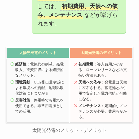
しては、
初期費用、天候への依
存、メンテナンス
などが挙げら
れます。
太陽光発電の
メリット
太陽光発電の
デメリット
経済性
：電気代の削減、売電
初期費用
：導入費用がかか
収入、投資回収による経済的
る。ローンやリースなどの支
なメリット。
払い方法もある。
環境貢献
：CO2排出量削減に
天候への依存
：発電量は天候
よる環境への貢献。地球温暖
に左右される。蓄電池との併
化対策にもつながる
用で安定した電力供給が可能
になる。
災害対策
：停電時でも電気を
使用できる。非常用電源とし
メンテナンス
：定期的なメン
ての活用。
テナンスが必要。費用もかか
る。
太陽光発電のメリット・デメリット