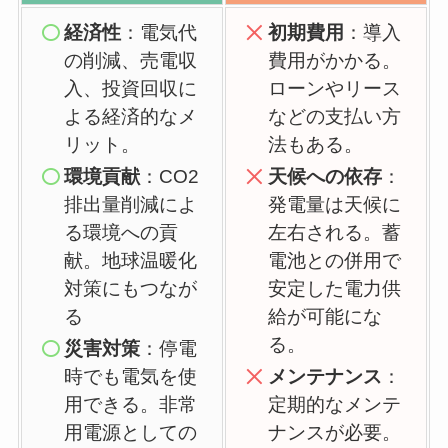
経済性
：電気代
初期費用
：導入
の削減、売電収
費用がかかる。
入、投資回収に
ローンやリース
よる経済的なメ
などの支払い方
リット。
法もある。
環境貢献
：CO2
天候への依存
：
排出量削減によ
発電量は天候に
る環境への貢
左右される。蓄
献。地球温暖化
電池との併用で
対策にもつなが
安定した電力供
る
給が可能にな
る。
災害対策
：停電
時でも電気を使
メンテナンス
：
用できる。非常
定期的なメンテ
用電源としての
ナンスが必要。