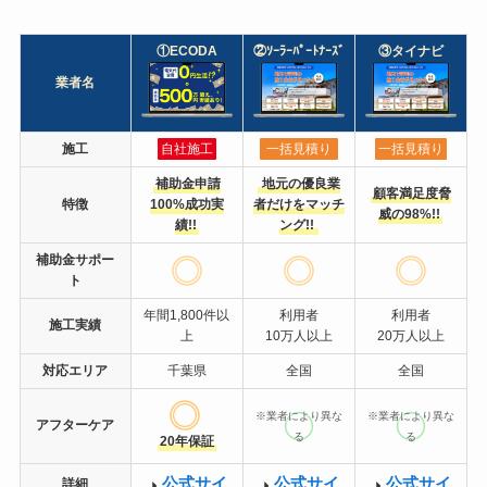
①ECODA
②ｿｰﾗｰﾊﾟｰﾄﾅｰｽﾞ
③タイナビ
業者名
施工
自社施工
一括見積り
一括見積り
補助金申請
地元の優良業
顧客満足度脅
特徴
100%成功実
者だけをマッチ
威の98%!!
績!!
ング!!
補助金サポー
ト
年間1,800件以
利用者
利用者
施工実績
上
10万人以上
20万人以上
対応エリア
千葉県
全国
全国
※業者により異な
※業者により異な
アフターケア
る
る
20年保証
公式サイ
公式サイ
公式サイ
詳細