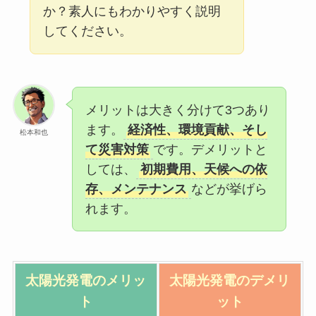
か？素人にもわかりやすく説明
してください。
メリットは大きく分けて3つあり
ます。
経済性、環境貢献、そし
松本和也
て災害対策
です。デメリットと
しては、
初期費用、天候への依
存、メンテナンス
などが挙げら
れます。
太陽光発電の
メリッ
太陽光発電の
デメリ
ト
ット