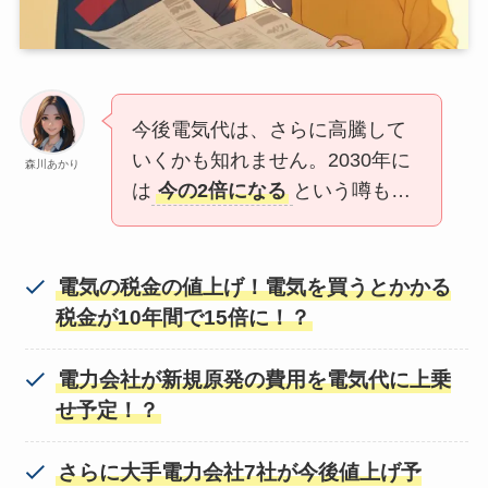
今後電気代は、さらに高騰して
いくかも知れません。2030年に
森川あかり
は
今の2倍になる
という噂も…
電気の税金の値上げ！電気を買うとかかる
税金が10年間で15倍に！？
電力会社が新規原発の費用を電気代に上乗
せ予定！？
さらに大手電力会社7社が今後値上げ予