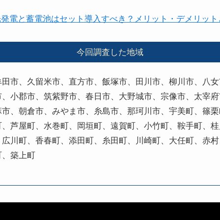
光発電と蓄電池はセット導入すべき？メリット・デメリット
今回調査した地域
牟田市、久留米市、直方市、飯塚市、田川市、柳川市、八女
市、小郡市、筑紫野市、春日市、大野城市、宗像市、太宰府
麻市、朝倉市、みやま市、糸島市、那珂川市、宇美町、篠栗
町、芦屋町、水巻町、岡垣町、遠賀町、小竹町、鞍手町、桂
、広川町、香春町、添田町、糸田町、川崎町、大任町、赤村
町、築上町