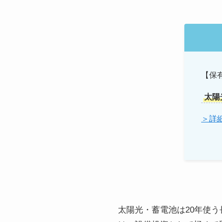
【保
太陽
＞詳
太陽光・蓄電池は20年使