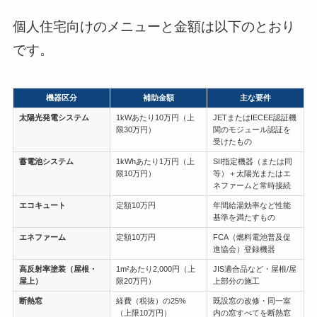
個人住宅向けのメニューと金額は以下のとおり
です。
機器区分
補助金額
主な要件
太陽光発電システム
1kWあたり10万円（上
JETまたはIECEE認証機
限30万円）
関のモジュール認証を
受けたもの
蓄電池システム
1kWhあたり1万円（上
SII指定機器（または同
限10万円）
等）＋太陽光またはエ
ネファームと常時接続
エコキュート
定額10万円
年間給湯効率など性能
基準を満たすもの
エネファーム
定額10万円
FCA（燃料電池普及促
進協会）登録機器
高反射率塗装（屋根・
1m²あたり2,000円（上
JIS適合品など・屋根/屋
屋上）
限20万円）
上部分の施工
断熱窓
経費（税抜）の25%
既設窓の改修・同一室
（上限10万円）
内の窓すべてを断熱窓