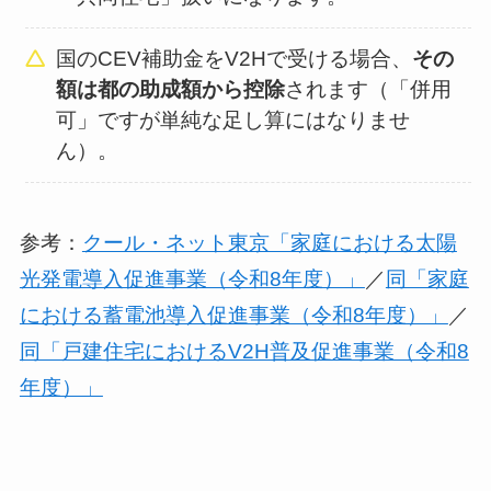
国のCEV補助金をV2Hで受ける場合、
その
額は都の助成額から控除
されます（「併用
可」ですが単純な足し算にはなりませ
ん）。
参考：
クール・ネット東京「家庭における太陽
光発電導入促進事業（令和8年度）」
／
同「家庭
における蓄電池導入促進事業（令和8年度）」
／
同「戸建住宅におけるV2H普及促進事業（令和8
年度）」