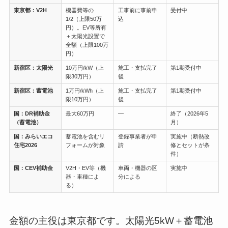
東京都：V2H
機器費等の
工事前に事前申
受付中
1/2（上限50万
込
円）。EV等所有
＋太陽光設置で
全額（上限100万
円）
新宿区：太陽光
10万円/kW（上
施工・支払完了
第1期受付中
限30万円）
後
新宿区：蓄電池
1万円/kWh（上
施工・支払完了
第1期受付中
限10万円）
後
国：DR補助金
最大60万円
―
終了（2026年5
（蓄電池）
月）
国：みらいエコ
蓄電池を含むリ
登録事業者が申
実施中（断熱改
住宅2026
フォームが対象
請
修とセットが条
件）
国：CEV補助金
V2H・EV等（機
車両・機器の区
実施中
器・車種によ
分による
る）
金額の主役は東京都です。太陽光5kW＋蓄電池