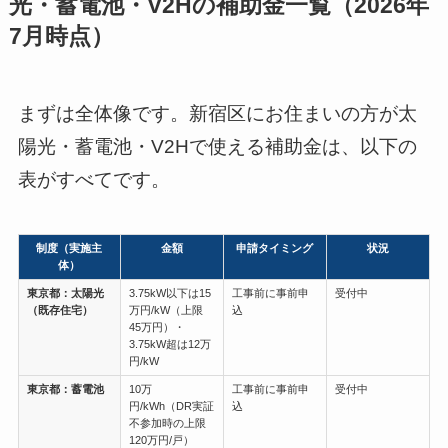
光・蓄電池・V2Hの補助金一覧（2026年
7月時点）
まずは全体像です。新宿区にお住まいの方が太
陽光・蓄電池・V2Hで使える補助金は、以下の
表がすべてです。
制度（実施主
金額
申請タイミング
状況
体）
東京都：太陽光
3.75kW以下は15
工事前に事前申
受付中
（既存住宅）
万円/kW（上限
込
45万円）・
3.75kW超は12万
円/kW
東京都：蓄電池
10万
工事前に事前申
受付中
円/kWh（DR実証
込
不参加時の上限
120万円/戸）