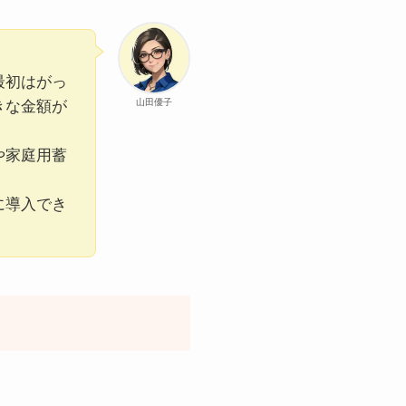
最初はがっ
山田優子
きな金額が
や家庭用蓄
に導入でき