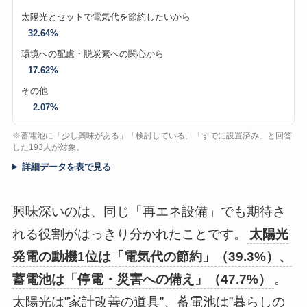
太陽光とセットで電気代を節約したいから
32.64%
環境への配慮・脱炭素への関心から
17.62%
その他
2.07%
※蓄電池に「少し興味がある」「検討している」「すでに設置済み」と回答
した193人が対象。
詳細データを表で見る
興味深いのは、同じ「再エネ設備」でも期待さ
れる役割がはっきり分かれたことです。
太陽光
発電の動機1位は「電気代の節約」（39.3%）、
蓄電池は「停電・災害への備え」（47.7%）
。
太陽光は”家計改善の道具”、蓄電池は”暮らしの