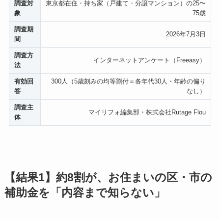
調査対
東京都在住・持ち家（戸建て・分譲マンション）の25〜
象
75歳
調査期
2026年7月3日
間
調査方
インターネットアンケート（Freeasy）
法
有効回
300人（5歳刻みの均等割付＝各年代30人・年齢の偏り
答
なし）
調査主
マイリフォ編集部・株式会社Rutage Flou
体
【結果1】約8割が、お住まいの区・市の
補助金を「内容まで知らない」