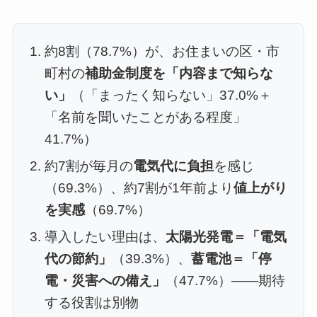
約8割（78.7%）が、お住まいの区・市
町村の
補助金制度を「内容まで知らな
い」
（「まったく知らない」37.0%＋
「名前を聞いたことがある程度」
41.7%）
約7割が毎月の
電気代に負担
を感じ
（69.3%）、約7割が1年前より
値上がり
を実感
（69.7%）
導入したい理由は、
太陽光発電＝「電気
代の節約」
（39.3%）、
蓄電池＝「停
電・災害への備え」
（47.7%）——期待
する役割は別物