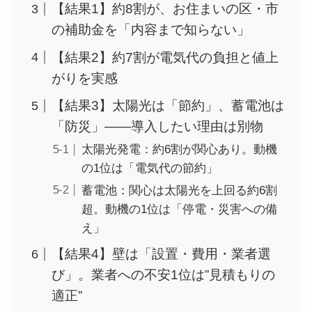
【結果1】約8割が、お住まいの区・市
の補助金を「内容まで知らない」
【結果2】約7割が電気代の負担と値上
がりを実感
【結果3】太陽光は「節約」、蓄電池は
「防災」——導入したい理由は別物
太陽光発電：約6割が関心あり。動機
の1位は「電気代の節約」
蓄電池：関心は太陽光を上回る約6割
超。動機の1位は「停電・災害への備
え」
【結果4】壁は「設置・費用・業者選
び」。業者への不安1位は”見積もりの
適正”