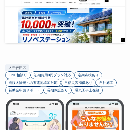
千代田区
LINE相談可
初期費用0円プラン対応
定期点検あり
既設太陽光への蓄電池追加対応
自然災害補償あり
自社施工
補助金申請サポート
長期保証あり
電気工事士在籍