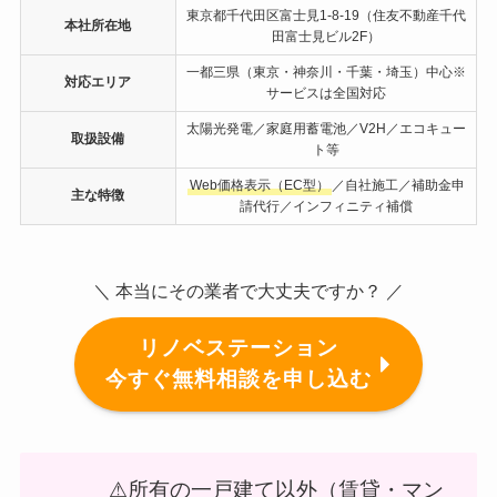
東京都千代田区富士見1-8-19（住友不動産千代
本社所在地
田富士見ビル2F）
一都三県（東京・神奈川・千葉・埼玉）中心※
対応エリア
サービスは全国対応
太陽光発電／家庭用蓄電池／V2H／エコキュー
取扱設備
ト等
Web価格表示（EC型）
／自社施工／補助金申
主な特徴
請代行／インフィニティ補償
＼ 本当にその業者で大丈夫ですか？ ／
リノベステーション
今すぐ無料相談を申し込む
⚠所有の一戸建て以外（賃貸・マン